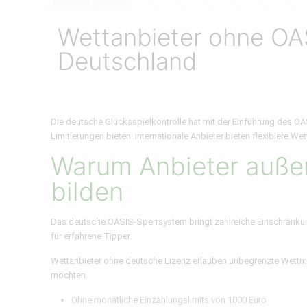
Wettanbieter ohne OASI
Deutschland
Die deutsche Glücksspielkontrolle hat mit der Einführung des O
Limitierungen bieten. Internationale Anbieter bieten flexiblere 
Warum Anbieter außer
bilden
Das deutsche OASIS-Sperrsystem bringt zahlreiche Einschränkunge
für erfahrene Tipper.
Wettanbieter ohne deutsche Lizenz erlauben unbegrenzte Wettmög
möchten.
Ohne monatliche Einzahlungslimits von 1000 Euro