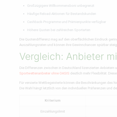
Großzügigere Willkommensboni unbegrenzt
Häufige Reload-Aktionen für Bestandskunden
Cashback-Programme und Prämienpunkte verfügbar
Höhere Quoten bei zahlreichen Sportarten
Die Quotendifferenz mag auf den oberflächlichen Eindruck gering
Auszahlungsraten und können ihre Gewinnchancen spürbar steig
Vergleich: Anbieter 
Die Differenzen zwischen in Deutschland lizenzierten Anbietern
Sportwettenanbieter ohne OASIS
deutlich mehr Flexibilität. Di
Für versierte Wettbegeisterte können die Beschränkungen des hi
Die Wahl hängt letztlich von den individuellen Präferenzen und d
Kriterium
Einzahlungslimit