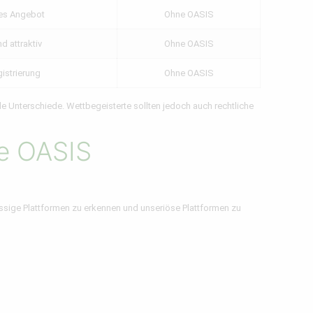
ges Angebot
Ohne OASIS
nd attraktiv
Ohne OASIS
istrierung
Ohne OASIS
nde Unterschiede. Wettbegeisterte sollten jedoch auch rechtliche
e OASIS
ässige Plattformen zu erkennen und unseriöse Plattformen zu