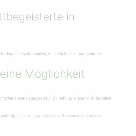
tbegeisterte in
rdings nach Alternativen, die mehr Freiheit und geringere
eine Möglichkeit
hmacher bieten dagegen deutlich mehr Spielraum und Flexibilität
ste Spieler, die ihre persönlichen Grenzen selbst setzen