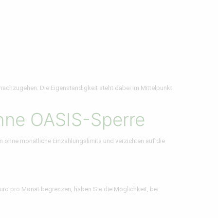
 nachzugehen. Die Eigenständigkeit steht dabei im Mittelpunkt
ohne OASIS-Sperre
 ohne monatliche Einzahlungslimits und verzichten auf die
uro pro Monat begrenzen, haben Sie die Möglichkeit, bei