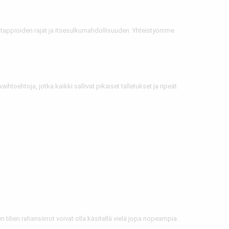
it, tappioiden rajat ja itsesulkumahdollisuuden. Yhteistyömme
ehtoja, jotka kaikki sallivat pikaiset talletukset ja ripeät
 tilien rahansiirrot voivat olla käsitellä vielä jopa nopeampia.