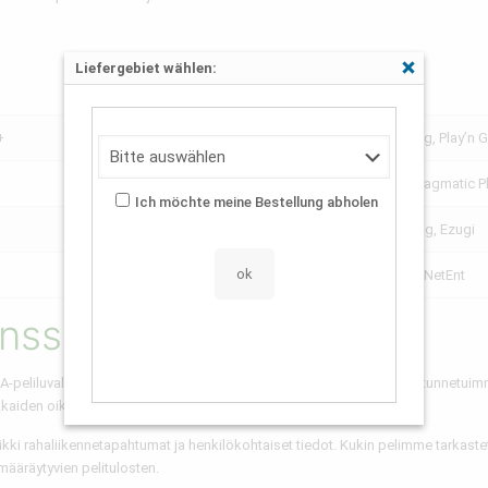
Liefergebiet wählen:
Schließen
+
NetEnt, Microgaming, Play’n 
+
Evolution Gaming, Pragmatic P
Ich möchte meine Bestellung abholen
+
Evolution Gaming, Ezugi
Microgaming, NetEnt
enssi
eliluvalla (Malta Gaming Authority), joka on eräs koko maailman tunnetuimmi
akkaiden oikeusturva ovat aina suojattuina.
 rahaliikennetapahtumat ja henkilökohtaiset tiedot. Kukin pelimme tarkastet
ääräytyvien pelitulosten.