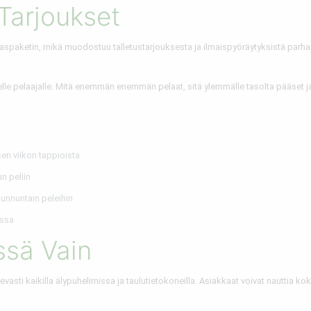
Tarjoukset
liaspaketin, mikä muodostuu talletustarjouksesta ja ilmaispyöräytyksistä parh
elle pelaajalle. Mitä enemmän enemmän pelaat, sitä ylemmälle tasolta pääset j
en viikon tappioista
n peliin
sunnuntain peleihin
ossa
ssä Vain
asti kaikilla älypuhelimissa ja taulutietokoneilla. Asiakkaat voivat nauttia ko