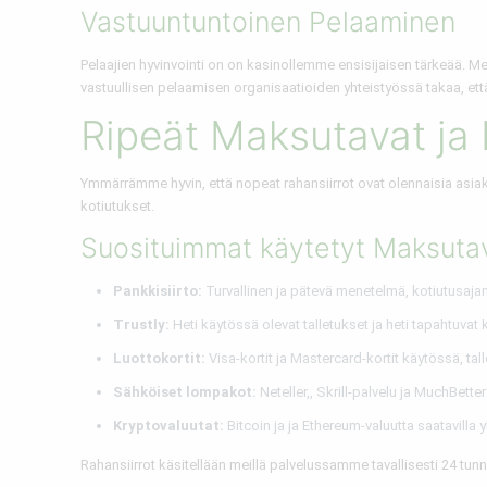
Vastuuntuntoinen Pelaaminen
Pelaajien hyvinvointi on on kasinollemme ensisijaisen tärkeää. Me
vastuullisen pelaamisen organisaatioiden yhteistyössä takaa, että 
Ripeät Maksutavat ja 
Ymmärrämme hyvin, että nopeat rahansiirrot ovat olennaisia asiak
kotiutukset.
Suosituimmat käytetyt Maksuta
Pankkisiirto:
Turvallinen ja pätevä menetelmä, kotiutusajan
Trustly:
Heti käytössä olevat talletukset ja heti tapahtuva
Luottokortit:
Visa-kortit ja Mastercard-kortit käytössä, tal
Sähköiset lompakot:
Neteller,, Skrill-palvelu ja MuchBette
Kryptovaluutat:
Bitcoin ja ja Ethereum-valuutta saatavill
Rahansiirrot käsitellään meillä palvelussamme tavallisesti 24 tunni