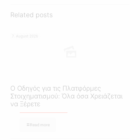
Related posts
7. August 2026
Ο Οδηγός για τις Πλατφόρμες
Στοιχηματισμού: Όλα όσα Χρειάζεται
να Ξέρετε
Read more