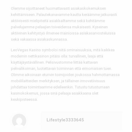
Olemme sijoittaneet huomattavasti asiakaskokemuksen
kehittämiseen. Palautekanavamme kautta keräämme jatkuvasti
aktiivisesti mielipiteitä asiakkailtamme sekä kehitämme
palvelujamme pelaajien toiveidensa mukaisesti. Kyseinen
aktiivinen kehitystyö ilmenee mainioissa asiakasarvosteluissa
sekä vakaassa asiakaskunnassa.
LeoVegas Kasino symboloi niitä ominaisuuksia, mitä kaikkea
modernin nettikasinon pitäisi olla: turvallinen, laaja että
käyttäjäystävällinen. Pelisivustomme liittää kattavan
pelivalikoiman, luotettavan toiminnan että erinomaisen tuen.
Olimme aikoinaan eturivin toimijoiden joukossa hahmottamassa
mobiililaitteiden merkityksen, ja tällainen innovatiivisuus
johdattaa toimintaamme edelleenkin. Tutustu tutustumaan
kasinokokemus, jossa sinä pelaaja asiakkaana olet
keskipisteessä.
Lifestyle3333645