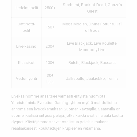
Starburst, Book of Dead, Gonzo’s
Hedelmäpelit
2500+
Quest
Jättipotti-
Mega Moolah, Divine Fortune, Hall
150+
pelit
of Gods
Live Blackjack, Live Roulette,
Live-kasino
200+
Monopoly Live
Klassikot
100+
Ruletti, Blackjack, Baccarat
30+
Vedonlyönti
Jalkapallo, Jääkiekko, Tennis
lajia
Livekasinomme ansaitsee varmasti erityistä huomiota.
Yhteistoiminta Evolution Gaming -yhtiön myötä mahdollistaa
erinomaisen livekokemuksen Suomen käyttäjille. Saatavilla on
suomenkielisiä erityisiä pelejä, jotka kaikki ovat aina auki kautta
dygnet. Käyttäjämme saavat osallistua peleihin mukaan
reaaliaikaisesti koulutettujen krupieerien vetämänä.