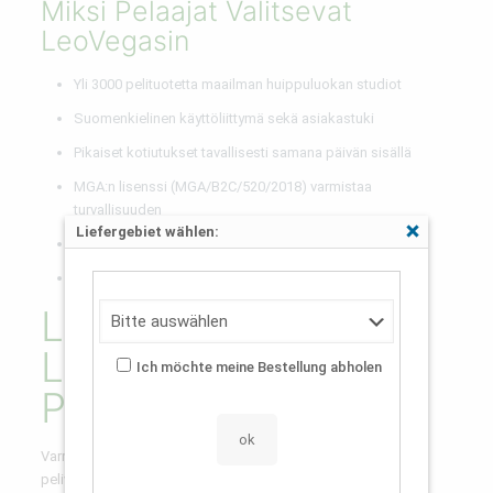
Miksi Pelaajat Valitsevat
LeoVegasin
Yli 3000 pelituotetta maailman huippuluokan studiot
Suomenkielinen käyttöliittymä sekä asiakastuki
Pikaiset kotiutukset tavallisesti samana päivän sisällä
MGA:n lisenssi (MGA/B2C/520/2018) varmistaa
turvallisuuden
Liefergebiet wählen:
Schließen
Ainutlaatuinen VIP-ohjelma aktiivisille käyttäjille
Säännölliset tarjoukset sekä promootiot
Luotettava ja myös
Luotettava
Ich möchte meine Bestellung abholen
Pelaaminen
Varmuus on toimintaamme peruskivi. Palvelemme MGA:n
peliviranomaisen (MGA) valvomana lisenssillä, mikä on