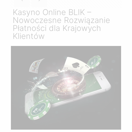
Kasyno Online BLIK –
Nowoczesne Rozwiązanie
Płatności dla Krajowych
Klientów