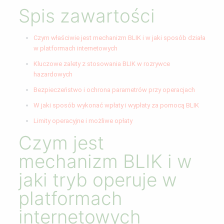
Spis zawartości
Czym właściwie jest mechanizm BLIK i w jaki sposób działa
w platformach internetowych
Kluczowe zalety z stosowania BLIK w rozrywce
hazardowych
Bezpieczeństwo i ochrona parametrów przy operacjach
W jaki sposób wykonać wpłaty i wypłaty za pomocą BLIK
Limity operacyjne i możliwe opłaty
Czym jest
mechanizm BLIK i w
jaki tryb operuje w
platformach
internetowych