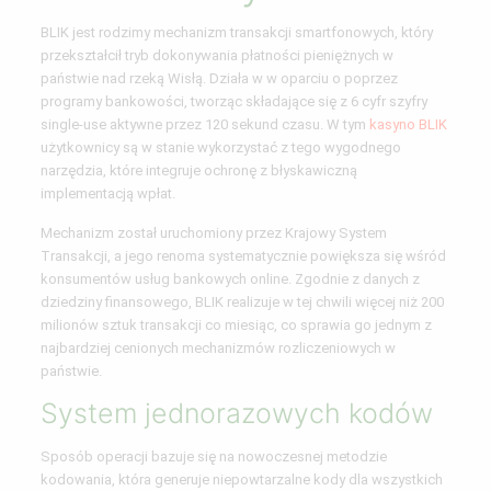
BLIK jest rodzimy mechanizm transakcji smartfonowych, który
przekształcił tryb dokonywania płatności pieniężnych w
państwie nad rzeką Wisłą. Działa w w oparciu o poprzez
programy bankowości, tworząc składające się z 6 cyfr szyfry
single-use aktywne przez 120 sekund czasu. W tym
kasyno BLIK
użytkownicy są w stanie wykorzystać z tego wygodnego
narzędzia, które integruje ochronę z błyskawiczną
implementacją wpłat.
Mechanizm został uruchomiony przez Krajowy System
Transakcji, a jego renoma systematycznie powiększa się wśród
konsumentów usług bankowych online. Zgodnie z danych z
dziedziny finansowego, BLIK realizuje w tej chwili więcej niż 200
milionów sztuk transakcji co miesiąc, co sprawia go jednym z
najbardziej cenionych mechanizmów rozliczeniowych w
państwie.
System jednorazowych kodów
Sposób operacji bazuje się na nowoczesnej metodzie
kodowania, która generuje niepowtarzalne kody dla wszystkich