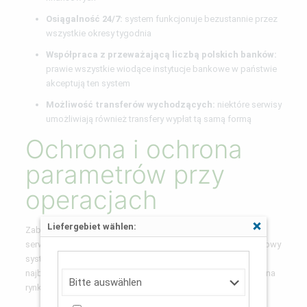
Osiągalność 24/7:
system funkcjonuje bezustannie przez
wszystkie okresy tygodnia
Współpraca z przeważającą liczbą polskich banków:
prawie wszystkie wiodące instytucje bankowe w państwie
akceptują ten system
Możliwość transferów wychodzących:
niektóre serwisy
umożliwiają również transfery wypłat tą samą formą
Ochrona i ochrona
parametrów przy
operacjach
Liefergebiet wählen:
Zabezpieczenie operacji oznacza fundament wiary pośród
Schließen
serwisem gamingową a graczami. BLIK stosuje wielowarstwowy
system zabezpieczeń, który czyni go jedną z
najbezpieczniejszych narzędzi rozliczeniowych osiągalnych na
rynku.