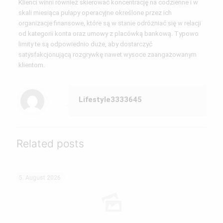
Klienci winni również skierować koncentrację na codzienne i w
skali miesiąca pułapy operacyjne określone przez ich
organizacje finansowe, które są w stanie odróżniać się w relacji
od kategorii konta oraz umowy z placówką bankową. Typowo
limity te są odpowiednio duże, aby dostarczyć
satysfakcjonującą rozgrywkę nawet wysoce zaangażowanym
klientom.
Lifestyle3333645
Related posts
5. August 2026