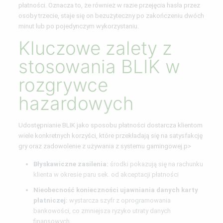
płatności. Oznacza to, że również w razie przejęcia hasła przez
osoby trzecie, staje się on bezużyteczny po zakończeniu dwóch
minut lub po pojedynczym wykorzystaniu.
Kluczowe zalety z
stosowania BLIK w
rozgrywce
hazardowych
Udostępnianie BLIK jako sposobu płatności dostarcza klientom
wiele konkretnych korzyści, które przekładają się na satysfakcję
gry oraz zadowolenie z używania z systemu gamingowej.p>
Błyskawiczne zasilenia:
środki pokazują się na rachunku
klienta w okresie paru sek. od akceptacji płatności
Nieobecność konieczności ujawniania danych karty
płatniczej:
wystarcza szyfr z oprogramowania
bankowości, co zmniejsza ryzyko utraty danych
finansowych