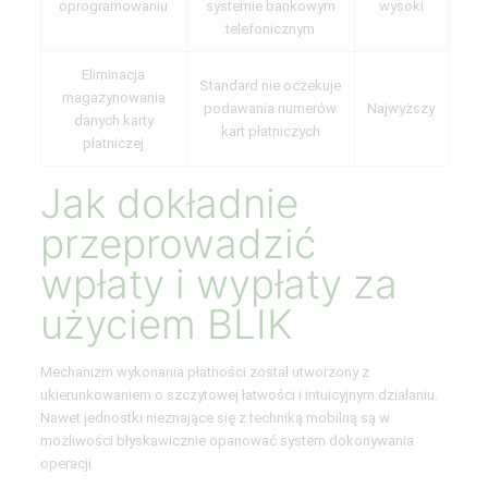
oprogramowaniu
systemie bankowym
wysoki
telefonicznym
Eliminacja
Standard nie oczekuje
magazynowania
podawania numerów
Najwyższy
danych karty
kart płatniczych
płatniczej
Jak dokładnie
przeprowadzić
wpłaty i wypłaty za
użyciem BLIK
Mechanizm wykonania płatności został utworzony z
ukierunkowaniem o szczytowej łatwości i intuicyjnym działaniu.
Nawet jednostki nieznające się z techniką mobilną są w
możliwości błyskawicznie opanować system dokonywania
operacji.