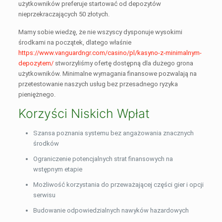
użytkowników preferuje startować od depozytów
nieprzekraczających 50 złotych.
Mamy sobie wiedzę, że nie wszyscy dysponuje wysokimi
środkami na początek, dlatego właśnie
https://www.vanguardngr.com/casino/pl/kasyno-z-minimalnym-
depozytem/
stworzyliśmy ofertę dostępną dla dużego grona
użytkowników. Minimalne wymagania finansowe pozwalają na
przetestowanie naszych usług bez przesadnego ryzyka
pieniężnego.
Korzyści Niskich Wpłat
Szansa poznania systemu bez angażowania znacznych
środków
Ograniczenie potencjalnych strat finansowych na
wstępnym etapie
Możliwość korzystania do przeważającej części gier i opcji
serwisu
Budowanie odpowiedzialnych nawyków hazardowych