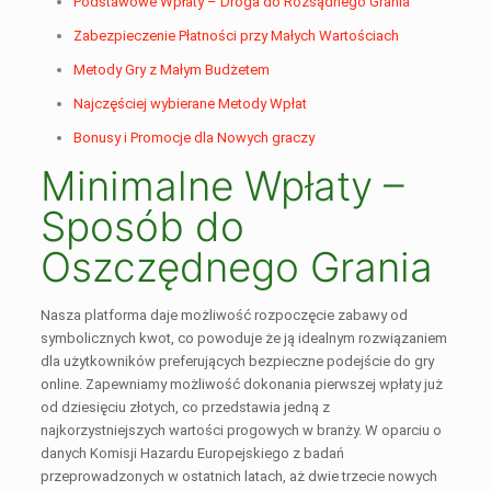
Podstawowe Wpłaty – Droga do Rozsądnego Grania
Zabezpieczenie Płatności przy Małych Wartościach
Metody Gry z Małym Budżetem
Najczęściej wybierane Metody Wpłat
Bonusy i Promocje dla Nowych graczy
Minimalne Wpłaty –
Sposób do
Oszczędnego Grania
Nasza platforma daje możliwość rozpoczęcie zabawy od
symbolicznych kwot, co powoduje że ją idealnym rozwiązaniem
dla użytkowników preferujących bezpieczne podejście do gry
online. Zapewniamy możliwość dokonania pierwszej wpłaty już
od dziesięciu złotych, co przedstawia jedną z
najkorzystniejszych wartości progowych w branży. W oparciu o
danych Komisji Hazardu Europejskiego z badań
przeprowadzonych w ostatnich latach, aż dwie trzecie nowych