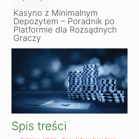
Kasyno z Minimalnym
Depozytem – Poradnik po
Platformie dla Rozsądnych
Graczy
Spis treści