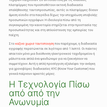
πλατφόρμες που προϋποθέτουν εκτενή διαδικασία
επαλήθευσης ταυτοπροσωπίας, αυτές οι πλατφόρμες δίνουν
άμεση είσοδο στα παιγνίδια δίχως την υποχρέωση υποβολής
προσωπικών εγγράφων. Η ιδεολογία πίσω από τη
συγκεκριμένη την καινοτομία στηρίζεται στην προστασία της
προσωπικότητας και στη απλούστευση της εμπειρίας του
παίχτη.
Στο
καζινο χωρισ ταυτοποιηση
που παρέχουμε, η διαδικασία
εγγραφής περατώνεται σε λιγότερο από 1 λεπτό. Οι παίκτες
απαιτούν μόνο μια διεύθυνση ηλεκτρονικού ταχυδρομείου ή
μάλιστα και απλά ένα ψευδώνυμο για να ξεκινήσουν να
συμμετέχουν. Αυτή η απλή προσέγγιση εξαλείφει την ανάγκη
για χρονοβόρες διαδικασίες KYC (Know Your Customer) που
γενικά παίρνουν αρκετές μέρες.
Η Τεχνολογία Πίσω
από από την
Ανωνυμία