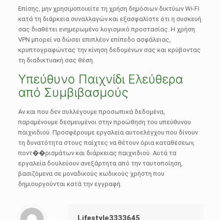
Επίσης, μην χρησιμοποιείτε τη χρήση δημόσιων δικτύων Wi-Fi
κατά τη διάρκεια συναλλαγών και εξασφαλίστε ότι η συσκευή
σας διαθέτει ενημερωμένο λογισμικό προστασίας. Η χρήση
VPN μπορεί να δώσει επιπλέον επίπεδο ασφάλειας,
κρυπτογραφώντας την κίνηση δεδομένων σας και κρύβοντας
τη διαδικτυακή σας θέση.
Υπεύθυνο Παιχνίδι Ελεύθερα
από Συμβιβασμούς
Αν και που δεν συλλέγουμε προσωπικά δεδομένα,
παραμένουμε δεσμευμένοι στην προώθηση του υπεύθυνου
παιχνιδιού. Προσφέρουμε εργαλεία αυτοελέγχου που δίνουν
τη δυνατότητα στους παίχτες να θέτουν όρια καταθέσεων,
ποντ��ρισμάτων και διάρκειας παιχνιδιού. Αυτά τα
εργαλεία δουλεύουν ανεξάρτητα από την ταυτοποίηση,
βασιζόμενα σε μοναδικούς κωδικούς χρήστη που
δημιουργούνται κατά την εγγραφή.
Lifestyle3333645