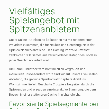
Vielfältiges
Spielangebot mit
Spitzenanbietern
Unser Online- Spielcasino kollaboriert nur mit renommierten
Providern zusammen, die für Neuheit und Gerechtigkeit in der
Spielewelt anerkannt sind. Das Gaming-Portfolio umfasst
zahlreiche 1000 Games aus verschiedenen Kategorien, sodass
jeder Geschmack erfüllt wird.
Die Game-Bibliothek wird kontinuierlich vergrößert und
aktualisiert. Insbesondere stolz sind wir auf unsere Live-Dealer-
Abteilung, die genuine Spielbankatmosphäre direkt ins
Wohnzimmer liefert. Geschulte Croupiers begleiten durch die
Spielrunden und erzeugen eine interaktive Stimmung, die dem
Besuch in einer stationären Casino in nichts gleicht.
Favorisierte Spielsegmente bei