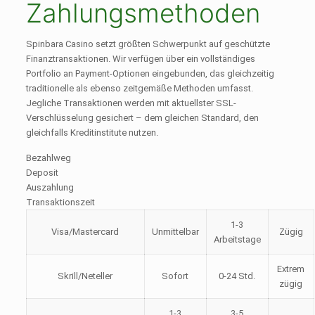
Zahlungsmethoden
Spinbara Casino setzt größten Schwerpunkt auf geschützte
Finanztransaktionen. Wir verfügen über ein vollständiges
Portfolio an Payment-Optionen eingebunden, das gleichzeitig
traditionelle als ebenso zeitgemäße Methoden umfasst.
Jegliche Transaktionen werden mit aktuellster SSL-
Verschlüsselung gesichert – dem gleichen Standard, den
gleichfalls Kreditinstitute nutzen.
Bezahlweg
Deposit
Auszahlung
Transaktionszeit
1-3
Visa/Mastercard
Unmittelbar
Zügig
Arbeitstage
Extrem
Skrill/Neteller
Sofort
0-24 Std.
zügig
1-3
3-5