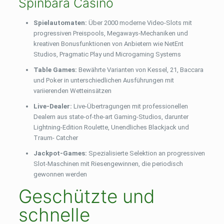
Spinbara Casino
Spielautomaten:
Über 2000 moderne Video-Slots mit
progressiven Preispools, Megaways-Mechaniken und
kreativen Bonusfunktionen von Anbietern wie NetEnt
Studios, Pragmatic Play und Microgaming Systems
Table Games:
Bewährte Varianten von Kessel, 21, Baccara
und Poker in unterschiedlichen Ausführungen mit
variierenden Wetteinsätzen
Live-Dealer:
Live-Übertragungen mit professionellen
Dealern aus state-of-the-art Gaming-Studios, darunter
Lightning-Edition Roulette, Unendliches Blackjack und
Traum- Catcher
Jackpot-Games:
Spezialisierte Selektion an progressiven
Slot-Maschinen mit Riesengewinnen, die periodisch
gewonnen werden
Geschützte und
schnelle