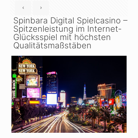
Spinbara Digital Spielcasino –
Spitzenleistung im Internet-
Glücksspiel mit höchsten
Qualitätsmaßstäben