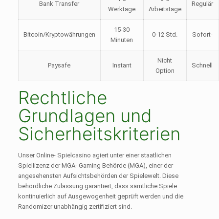
Bank Transfer
Regulär
Werktage
Arbeitstage
15-30
Bitcoin/Kryptowährungen
0-12 Std.
Sofort-
Minuten
Nicht
Paysafe
Instant
Schnell
Option
Rechtliche
Grundlagen und
Sicherheitskriterien
Unser Online- Spielcasino agiert unter einer staatlichen
Spiellizenz der MGA- Gaming Behörde (MGA), einer der
angesehensten Aufsichtsbehörden der Spielewelt. Diese
behördliche Zulassung garantiert, dass sämtliche Spiele
kontinuierlich auf Ausgewogenheit geprüft werden und die
Randomizer unabhängig zertifiziert sind.