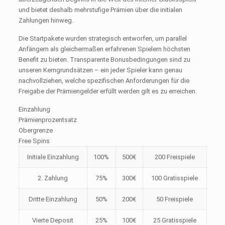
und bietet deshalb mehrstufige Prämien über die initialen
Zahlungen hinweg.
Die Startpakete wurden strategisch entworfen, um parallel
Anfängern als gleichermaßen erfahrenen Spielern höchsten
Benefit zu bieten. Transparente Bonusbedingungen sind zu
unseren Kerngrundsätzen – ein jeder Spieler kann genau
nachvollziehen, welche spezifischen Anforderungen für die
Freigabe der Prämiengelder erfüllt werden gilt es zu erreichen.
Einzahlung
Prämienprozentsatz
Obergrenze
Free Spins
Initiale Einzahlung
100%
500€
200 Freispiele
2. Zahlung
75%
300€
100 Gratisspiele
Dritte Einzahlung
50%
200€
50 Freispiele
Vierte Deposit
25%
100€
25 Gratisspiele