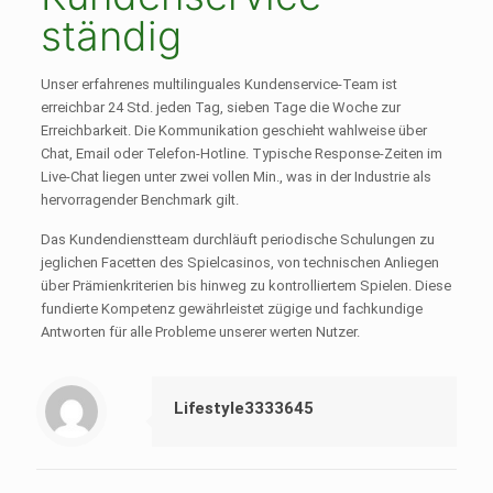
ständig
Unser erfahrenes multilinguales Kundenservice-Team ist
erreichbar 24 Std. jeden Tag, sieben Tage die Woche zur
Erreichbarkeit. Die Kommunikation geschieht wahlweise über
Chat, Email oder Telefon-Hotline. Typische Response-Zeiten im
Live-Chat liegen unter zwei vollen Min., was in der Industrie als
hervorragender Benchmark gilt.
Das Kundendienstteam durchläuft periodische Schulungen zu
jeglichen Facetten des Spielcasinos, von technischen Anliegen
über Prämienkriterien bis hinweg zu kontrolliertem Spielen. Diese
fundierte Kompetenz gewährleistet zügige und fachkundige
Antworten für alle Probleme unserer werten Nutzer.
Lifestyle3333645