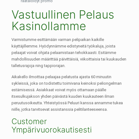
räätälöidyt promo
Vastuullinen Pelaus
Kasinollamme
Varmistumme esittämään varman pelipaikan kaikille
käyttäjillemme. Hyödynnämme edistyneitä työkaluja, joista
pelaajat voivat ohjata pelaamistaan tehokkaasti. Esitämme
mahdollisuuden määrittää päivittäisiä, viikoittaisia tai kuukauden
talletusrajoja ning tappiorajan.
Aikakello ilmoittaa pelaajaa pelatusta ajasta 60 minuutin
sykleissä, joka on todistettu toimivana keinoksi peliongelman
estämisessä. Asiakkaat voivat myös ottamaan päälle
itsesulkujakson yhden päivästä kuuden kuukauteen ilman
peruutusoikeutta. Yhteistyössä Peluuri kanssa annamme tukea
niille, jotka tarvitsevat assistanssia pelitilanteeseensa.
Customer
Ympärivuorokautisesti