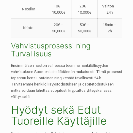
10€ –
20€ –
Välitön –
Neteller
10,000€
10,000€
24h
20€ –
50€ –
15min –
Kripto
50,000€
50,000€
2h
Vahvistusprosessi ning
Turvallisuus
Ensimmäisen noston vaiheessa teemme henkilöllisyyden
vahvistuksen Suomen lainsäädännön mukaisesti. Tämä prosessi
tapahtuu kertaluonteinen ning kestää tavallisesti 24 h.
Tarvitsemme henkilöllisyystodistuksen ja osoitetodistuksen,
mitkä voidaan lähettää suojatusti kryptattua yhteyskanavaa
välityksellä.
Hyödyt sekä Edut
Tuoreille Käyttäjille