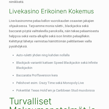
nimikkeitä.
Livekasino Erikoinen Kokemus
Live-kasinomme pelaa kellon vuorokauden osaavien jakajien
ohjauksessa. Tarjoamme monia ruletti-, blackjackia sekä
baccarat-pöytiä vaihtelevilla panoksilla, näin tekee pelaamisesta
helppoa sekä vasta-alkajille sekä ison limiitin pelaajillekin.
Kehittynyt lähetys varmistaa häiriöttömän pelitilanteen vailla
pysähdyksiä.
Auto-ruletti yhden ning kahden nollalla
Blackjack-variantit kattaen Speed Blackjackin sekä Infinite
Blackjackin
Baccaratia Proffaversion kera
Pelishowt esim. Crazy Time sekä Monopoly Live
Pokeritilat Texas Hold’em ja Caribbean Stud muodoissa
Turvalliset