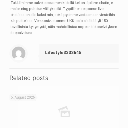
Tukitiimimme palvelee suomen kielellä kellon läpi live-chatin, e-
mailin ning puhelun välityksellä. Tyypillinen response live-
chatissa on alle kaksi min, sekä pyrimme vastaamaan viesteihin
4 h puitteissa. Verkkosivustomme UKK-osio sisältää yli 150
tavallisinta kysymystä, näin mahdollistaa nopean tietoselvityksen
itsepalveluna.
Lifestyle3333645
Related posts
5. August 2026