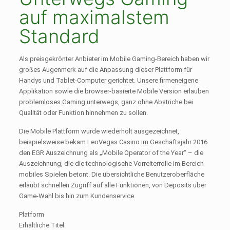
auf maximalstem
Standard
Als preisgekrönter Anbieter im Mobile Gaming-Bereich haben wir
großes Augenmerk auf die Anpassung dieser Plattform für
Handys und Tablet-Computer gerichtet. Unsere firmeneigene
Applikation sowie die browser-basierte Mobile Version erlauben
problemloses Gaming unterwegs, ganz ohne Abstriche bei
Qualität oder Funktion hinnehmen zu sollen.
Die Mobile Plattform wurde wiederholt ausgezeichnet,
beispielsweise bekam LeoVegas Casino im Geschäftsjahr 2016
den EGR Auszeichnung als „Mobile Operator of the Year“ – die
Auszeichnung, die die technologische Vorreiterrolle im Bereich
mobiles Spielen betont. Die übersichtliche Benutzeroberfläche
erlaubt schnellen Zugriff auf alle Funktionen, von Deposits über
Game-Wahl bis hin zum Kundenservice.
Platform
Erhältliche Titel