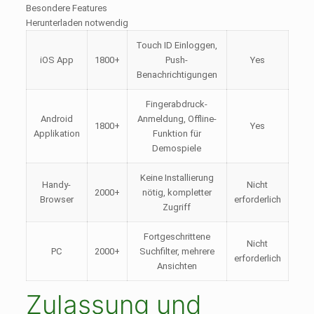
Besondere Features
Herunterladen notwendig
Touch ID Einloggen,
iOS App
1800+
Push-
Yes
Benachrichtigungen
Fingerabdruck-
Android
Anmeldung, Offline-
1800+
Yes
Applikation
Funktion für
Demospiele
Keine Installierung
Handy-
Nicht
2000+
nötig, kompletter
Browser
erforderlich
Zugriff
Fortgeschrittene
Nicht
PC
2000+
Suchfilter, mehrere
erforderlich
Ansichten
Zulassung und