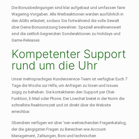
Die Bonusbedingungen sind klar aufgebaut und umfassen faire
Wagering-Vorgaben. Alle Werbeaktionen werden ausführlich in
den AGBs erläutert, sodass Sie fortwährend die volle Gewalt
über Deine Bonusnutzung bewahren. Speziell erwähnenswert
sind die zeitlich begrenzten Sonderaktionen zu Holidays und
Game-Releases.
Kompetenter Support
rund um die Uhr
Unser mehrsprachiges Kundenservice-Team ist verfügbar Euch 7
Tage die Woche zur Hilfe, um Anfragen zu lösen und Issues
zügig zu beheben. Sie kontaktieren den Support per Chat-
Funktion, E-Mail oder Phone. Der Livechat bietet in der Norm die
schnellste Reaktionszeit und ist direkt über die Website
erreichbar.
Obendrein verfügen wir über ’nen weitreichenden Fragenkatalog,
der die gängigsten Fragen zu Bereichen wie Account-
Management, Zahlungen, Boni und technischen