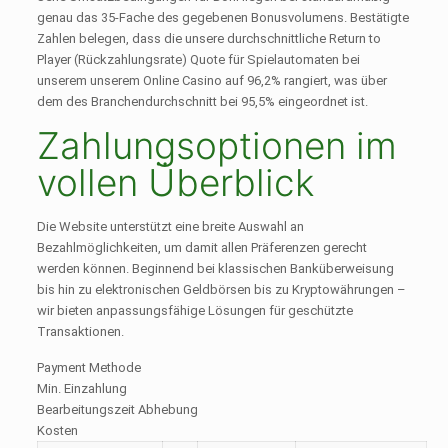
genau das 35-Fache des gegebenen Bonusvolumens. Bestätigte
Zahlen belegen, dass die unsere durchschnittliche Return to
Player (Rückzahlungsrate) Quote für Spielautomaten bei
unserem unserem Online Casino auf 96,2% rangiert, was über
dem des Branchendurchschnitt bei 95,5% eingeordnet ist.
Zahlungsoptionen im
vollen Überblick
Die Website unterstützt eine breite Auswahl an
Bezahlmöglichkeiten, um damit allen Präferenzen gerecht
werden können. Beginnend bei klassischen Banküberweisung
bis hin zu elektronischen Geldbörsen bis zu Kryptowährungen –
wir bieten anpassungsfähige Lösungen für geschützte
Transaktionen.
Payment Methode
Min. Einzahlung
Bearbeitungszeit Abhebung
Kosten