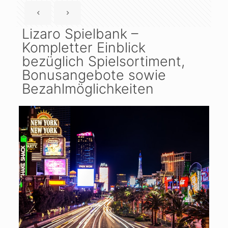
Lizaro Spielbank –
Kompletter Einblick
bezüglich Spielsortiment,
Bonusangebote sowie
Bezahlmöglichkeiten