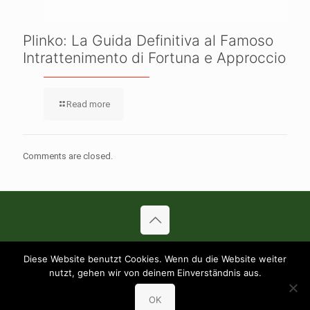
Plinko: La Guida Definitiva al Famoso
Intrattenimento di Fortuna e Approccio
Read more
Comments are closed.
© 2019 Pizza Sundflitzer. All Rights Reserved.
Diese Website benutzt Cookies. Wenn du die Website weiter
AGB’s
Haftungsausschluß
Datenschutz
nutzt, gehen wir von deinem Einverständnis aus.
Inhaltsstoffe (PDF)
Allergene (PDF)
OK