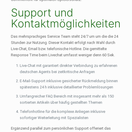
Support und
Kontaktmöglichkeiten
Das mehrsprachiges Service Team steht 24/7 um um die die 24
Stunden zur Nutzung. Dieser Kontakt erfolgt nach Wahl durch
Live-Chat, Email bzw. telefonische Hotline. Die gemittelte
Response Time beim Livechat umfasst weniger denn 60 Sek.
Live-Chat mit garantiert direkter Verbindung zu erfahrenen
deutschen Agents bei zeitkritische Anfragen
E-Mail-Support inklusive gesicherter Rückmeldung binnen
spätestens 24 h inklusive detaillierter Problemlösungen
Umfangreicher FAQ Bereich mit insgesamt mehr als 150
sortierten Artikeln über häufig gestellten Themen
Telefonhotline für die komplexe Anliegen inklusive
sofortiger Weiterleitung mit Spezialisten
Ergänzend parallel zum persönlichen Support offeriert das