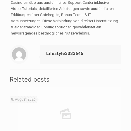
Casino ein überaus ausführliches Support Center inklusive
Video-Tutorials, detaillierten Anleitungen sowie ausführlichen
Erklärungen über Spielregeln, Bonus Terms & IT-
Voraussetzungen. Diese Verbindung von direkter Unterstützung
& eigenständigen Lösungsoptionen gewährleistet ein
hervorragendes bestmögliches Nutzererlebnis.
Lifestyle3333645
Related posts
8. August 2026