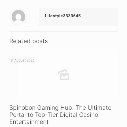
Lifestyle3333645
Related posts
8. August 2026
Spinobon Gaming Hub: The Ultimate
Portal to Top-Tier Digital Casino
Entertainment