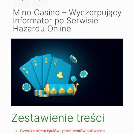
Mino Casino – Wyczerpujący
Informator po Serwisie
Hazardu Online
Zestawienie treści
Szeroka oferta tytułów i producentów software’u