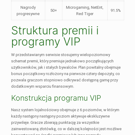
Nagrody
Microgaming, NetEnt,
50+
91.5%
progresywne
Red Tiger
Struktura premii i
programy VIP
W przedstawianym serwisie stosujemy wielopoziomowy
schemat premii, który premiuje jednakowo początkujących
użytkowników, jak i stałych bywalców. Plan powitalny obejmuje
bonus początkowy rozłożony na pierwsze cztery depozyty, co
pozwala graczom stopniowo odkrywać dostępną gamę przy
dodatkowym wsparciu finansowym.
Konstrukcja programu VIP
Nasz system lojalnościowy obejmuje z 6 poziomów, w którym
każdy następny następny poziom aktywuje ekskluzywne
przywileje. Gracze zbierają punktację za wszystkie
zainwestowaną złotówkę, co w dalszej kolejności jest możliwe