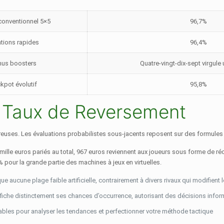
conventionnel 5×5
96,7%
tions rapides
96,4%
us boosters
Quatre-vingt-dix-sept virgule
kpot évolutif
95,8%
t Taux de Reversement
oureuses. Les évaluations probabilistes sous-jacents reposent sur des formules
ur mille euros pariés au total, 967 euros reviennent aux joueurs sous forme de
% pour la grande partie des machines à jeux en virtuelles.
 aucune plage faible artificielle, contrairement à divers rivaux qui modifient
fiche distinctement ses chances d’occurrence, autorisant des décisions info
ables pour analyser les tendances et perfectionner votre méthode tactique