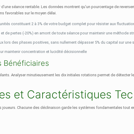
lier d’une séance rentable. Les données montrent qu’un pourcentage de revers
s favorables sur le moyen délai.
n unités constituant 2 à 3% de votre budget complet pour résister aux fluctuati
) et de pertes (-20%) en amont de toute séance pour maintenir une méthode str
x lors des phases positives, sans nullement dépasser 5% du capital sur une s
r maintenir concentration et lucidité décisionnelle
Bénéficiaires
ants. Analyser minutieusement les dix initiales rotations permet de détecter l
es et Caractéristiques Te
es joueurs. Chacune des déclinaison garde les systèmes fondamentales tout e