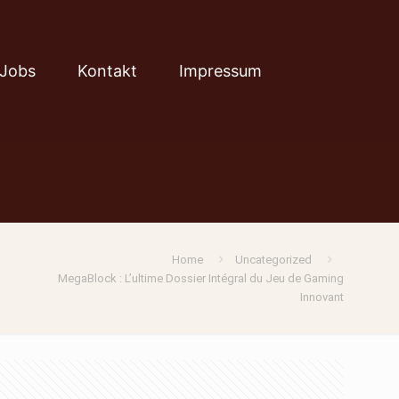
Jobs
Kontakt
Impressum
Home
Uncategorized
MegaBlock : L’ultime Dossier Intégral du Jeu de Gaming
Innovant