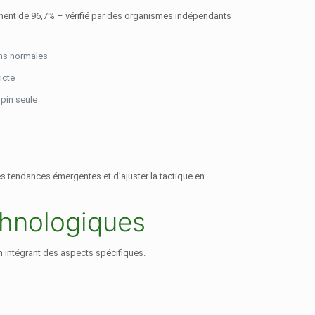
ement de 96,7% – vérifié par des organismes indépendants
ons normales
icte
pin seule
es tendances émergentes et d’ajuster la tactique en
chnologiques
n intégrant des aspects spécifiques.