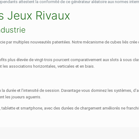
dépendants attestent la conformité de ce générateur aléatoire aux normes inter
s Jeux Rivaux
ndustrie
férencie par multiples nouveautés patentées. Notre mécanisme de cubes liés cr
s plus élevée de vingt-trois pourcent comparativement aux slots à sous class
 les associations horizontales, verticales et en biais.
 la durée et l’intensité de session. Davantage vous dominez les systèmes, d’a
t les joueurs aguerris.
eur, tablette et smartphone, avec des durées de chargement améliorés ne franch