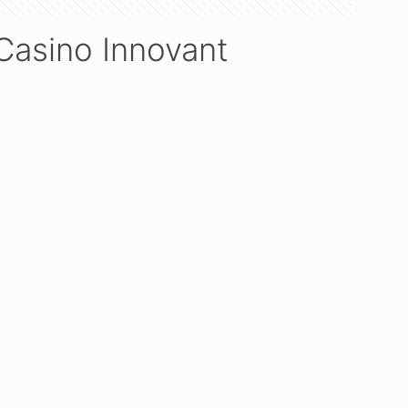
Casino Innovant