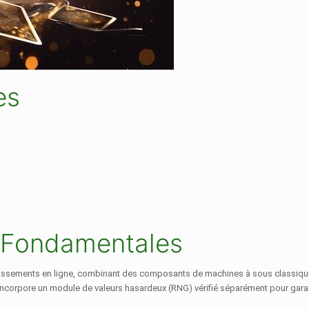
es
s Fondamentales
blissements en ligne, combinant des composants de machines à sous classiqu
ncorpore un module de valeurs hasardeux (RNG) vérifié séparément pour garan