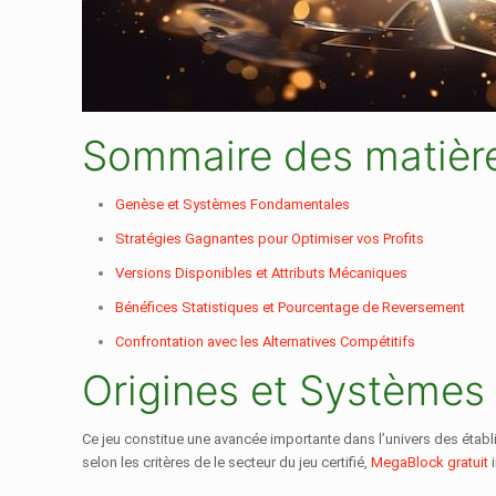
Sommaire des matièr
Genèse et Systèmes Fondamentales
Stratégies Gagnantes pour Optimiser vos Profits
Versions Disponibles et Attributs Mécaniques
Bénéfices Statistiques et Pourcentage de Reversement
Confrontation avec les Alternatives Compétitifs
Origines et Système
Ce jeu constitue une avancée importante dans l’univers des éta
selon les critères de le secteur du jeu certifié,
MegaBlock gratuit
i