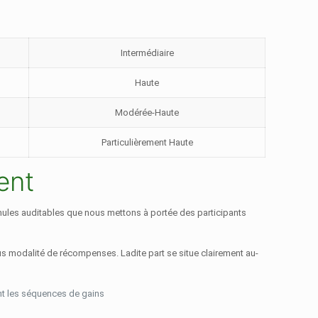
Intermédiaire
Haute
Modérée-Haute
Particulièrement Haute
ent
rmules auditables que nous mettons à portée des participants
ous modalité de récompenses. Ladite part se situe clairement au-
ent les séquences de gains