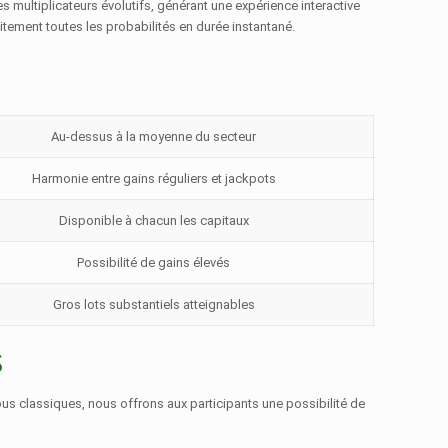
ultiplicateurs évolutifs, générant une expérience interactive
citement toutes les probabilités en durée instantané.
Au-dessus à la moyenne du secteur
Harmonie entre gains réguliers et jackpots
Disponible à chacun les capitaux
Possibilité de gains élevés
Gros lots substantiels atteignables
s
ous classiques, nous offrons aux participants une possibilité de