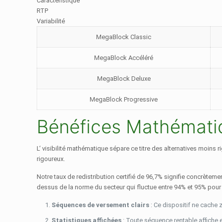
Caractéristique
RTP
Variabilité
MegaBlock Classic
MegaBlock Accéléré
MegaBlock Deluxe
MegaBlock Progressive
Bénéfices Mathémati
L‘ visibilité mathématique sépare ce titre des alternatives moin
rigoureux.
Notre taux de redistribution certifié de 96,7% signifie concrète
dessus de la norme du secteur qui fluctue entre 94% et 95% pour l
Séquences de versement clairs
: Ce dispositif ne cache 
Statistiques affichées
: Toute séquence rentable affiche 