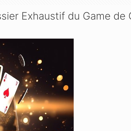
sier Exhaustif du Game de 