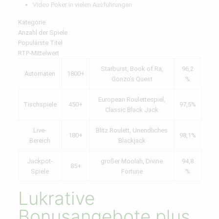
Video Poker in vielen Ausführungen
Kategorie
Anzahl der Spiele
Populärste Titel
RTP-Mittelwert
Starburst, Book of Ra,
96,2
Automaten
1800+
Gonzo’s Quest
%
European Roulettespiel,
Tischspiele
450+
97,5%
Classic Black Jack
Live-
Blitz Roulett, Unendliches
180+
98,1%
Bereich
Blackjack
Jackpot-
großer Moolah, Divine
94,8
85+
Spiele
Fortune
%
Lukrative
Bonusangebote plus