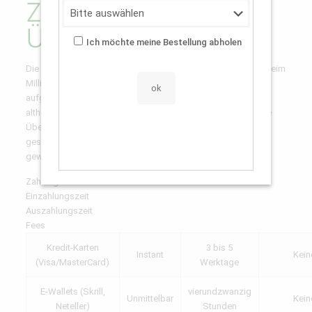
Zahlungsoptionen in
Überblick
Ich möchte meine Bestellung abholen
Die Schutz sowie Geschwindigkeit bei Transaktionen steht beim
Millioner Casino an erster Stelle. Wir bieten einen breit
aufgestelltes Spektrum von Zahlungsoptionen, die sowohl
althergebrachte als auch moderne Präferenzen bedienen. Alle
Überweisungen werden durch modernster Verschlüsselung
gesichert, um maximale Datensicherheit bereitzustellen
gewährleisten.
Zahlungsart
Einzahlungszeit
Auszahlungszeit
Fees
Kredit-Karten
3 bis 5
Instant
Kein
(Visa/MasterCard)
Werktage
E-Wallets (Skrill,
vierundzwanzig
Unmittelbar
Kein
Neteller)
Stunden