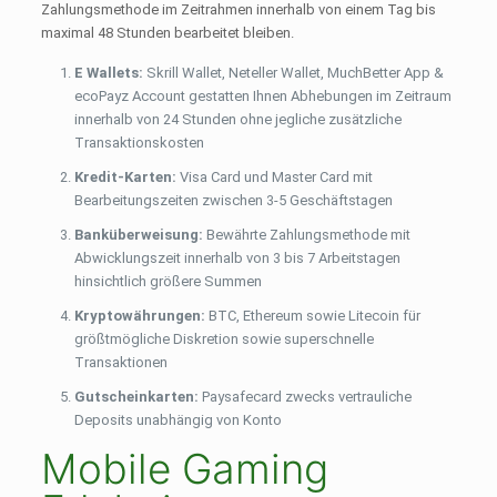
Zahlungsmethode im Zeitrahmen innerhalb von einem Tag bis
maximal 48 Stunden bearbeitet bleiben.
E Wallets:
Skrill Wallet, Neteller Wallet, MuchBetter App &
ecoPayz Account gestatten Ihnen Abhebungen im Zeitraum
innerhalb von 24 Stunden ohne jegliche zusätzliche
Transaktionskosten
Kredit-Karten:
Visa Card und Master Card mit
Bearbeitungszeiten zwischen 3-5 Geschäftstagen
Banküberweisung:
Bewährte Zahlungsmethode mit
Abwicklungszeit innerhalb von 3 bis 7 Arbeitstagen
hinsichtlich größere Summen
Kryptowährungen:
BTC, Ethereum sowie Litecoin für
größtmögliche Diskretion sowie superschnelle
Transaktionen
Gutscheinkarten:
Paysafecard zwecks vertrauliche
Deposits unabhängig von Konto
Mobile Gaming