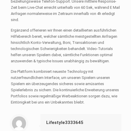
beziehungsweise Telefon-Support. Unsere mittlere Response-
Zeit beim Live-Chat erreicht unterhalb von 60 Sek, während E Mail
Anfragen normalerweise im Zeitraum innerhalb von 4h erledigt
sind.
Ergänzend offerieren wir Ihnen einen detaillierten ausführlichen
Hilfebereich bereit, welcher sämtliche meistgestellten Anfragen
hinsichtlich Konto-Verwaltung, Boni, Transaktionen und
technologischen Schwierigkeiten behandelt. Video-Tutorials
helfen unseren Spielern dabei, sämtliche Funktionen optimal
anzuwenden & typische Issues unabhängig zu bewältigen.
Die Plattform kombiniert neueste Technology mit
nutzerfreundlichem Interface, um unseren Spielern unseren
Spielern ein überzeugendes sicheres sowie amüsantes
Spielerlebnis zu sichern. Die kontinuierliche Erweiterung unseres
Portfolios sowie regelmäßige Werbeaktionen sorgen dazu, wie
Eintönigkeit bei uns ein Unbekanntes bleibt.
Lifestyle3333645