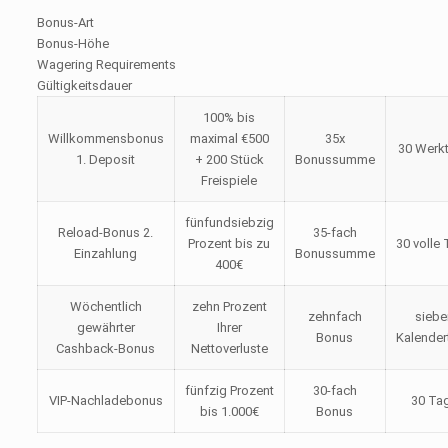
Bonus-Art
Bonus-Höhe
Wagering Requirements
Gültigkeitsdauer
100% bis
Willkommensbonus
maximal €500
35x
30 Werk
1. Deposit
+ 200 Stück
Bonussumme
Freispiele
fünfundsiebzig
Reload-Bonus 2.
35-fach
Prozent bis zu
30 volle
Einzahlung
Bonussumme
400€
Wöchentlich
zehn Prozent
zehnfach
siebe
gewährter
Ihrer
Bonus
Kalender
Cashback-Bonus
Nettoverluste
fünfzig Prozent
30-fach
VIP-Nachladebonus
30 Ta
bis 1.000€
Bonus