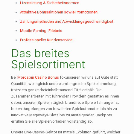
Lizensierung & Sicherheitsnormen
Attraktive Bonusaktionen sowie Promotionen
Zahlungsmethoden und Abwicklungsgeschwindigkeit
Mobile Gaming- Erlebnis
Professioneller Kundenservice
Das breites
Spielsortiment
Bei
Morospin Casino Bonus
fokussieren wir uns auf Güte statt
Quantität, wenngleich unsere umfangreiche Spielesammlung
trotzdem ganze dreieinhalbtausend Titel enthält. Die
Zusammenarbeiten mit führenden Providern gestatten es Ihnen
dabei, unseren Spielern täglich brandneue Spielerfahrungen zu
bieten. Angefangen von bewährten Spielautomaten bis hin zu
innovative Megaways-Slots bis zu ansteigenden Jackpots
erfüllen Sie alle Spielervorlieben vollständig ab.
Unsere Live-Casino-Sektor ist mittels Evolution geführt, welcher