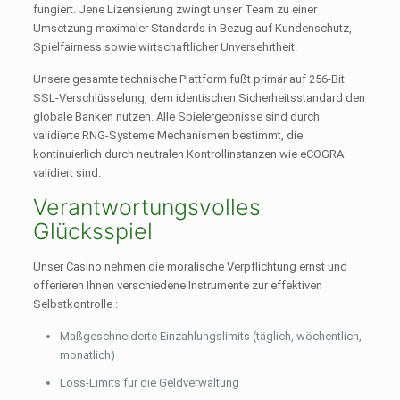
fungiert. Jene Lizensierung zwingt unser Team zu einer
Umsetzung maximaler Standards in Bezug auf Kundenschutz,
Spielfairness sowie wirtschaftlicher Unversehrtheit.
Unsere gesamte technische Plattform fußt primär auf 256-Bit
SSL-Verschlüsselung, dem identischen Sicherheitsstandard den
globale Banken nutzen. Alle Spielergebnisse sind durch
validierte RNG-Systeme Mechanismen bestimmt, die
kontinuierlich durch neutralen Kontrollinstanzen wie eCOGRA
validiert sind.
Verantwortungsvolles
Glücksspiel
Unser Casino nehmen die moralische Verpflichtung ernst und
offerieren Ihnen verschiedene Instrumente zur effektiven
Selbstkontrolle :
Maßgeschneiderte Einzahlungslimits (täglich, wöchentlich,
monatlich)
Loss-Limits für die Geldverwaltung