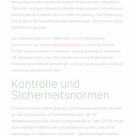
hinaus klassische Spielmechaniken hinausreichen. Interaktive
Contests, maßgeschneiderte Belohnungssysteme und exklusive
Elite-Angebote kreieren eine soziale Umgebung. Die Einbindung
von Cryptos als Bezahlmethode demonstriert, wie modern junge
Plattformen agieren.
Als bewährte Name im Sektor der online Unterhaltung
präsentieren wir
beste neue online casinos
unseren Kunden
Eintritt zu besonderen Funktionen, die bei etablierten Anbietern
oft abwesend sind. Die Oberfläche wurde nach aktuellsten
Gestaltungsrichtlinien entwickelt, sodass die Navigation einfach
und benutzerfreundlich wird.
Kontrolle und
Sicherheitsnormen
Diese Schweizer Gesetzgebung für Online-Glücksspiel rangiert
zu den rigorosesten in Kontinentaleuropa. Ab der
Implementierung des Glücksspielgesetzes im Jahr 2019 können
ausschließlich Plattformen mit eidgenössischer Lizenz ihre
Leistungen im Territorium offerieren – jene bestätigte Realität,