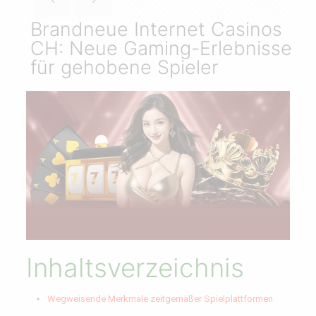
Brandneue Internet Casinos
CH: Neue Gaming-Erlebnisse
für gehobene Spieler
Inhaltsverzeichnis
Wegweisende Merkmale zeitgemäßer Spielplattformen