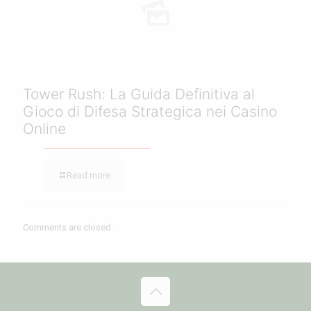
Tower Rush: La Guida Definitiva al
Gioco di Difesa Strategica nei Casino
Online
Read more
Comments are closed.