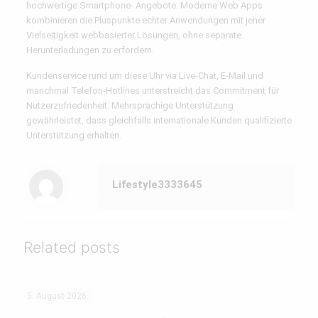
hochwertige Smartphone- Angebote. Moderne Web Apps
kombinieren die Pluspunkte echter Anwendungen mit jener
Vielseitigkeit webbasierter Lösungen, ohne separate
Herunterladungen zu erfordern.
Kundenservice rund um diese Uhr via Live-Chat, E-Mail und
manchmal Telefon-Hotlines unterstreicht das Commitment für
Nutzerzufriedenheit. Mehrsprachige Unterstützung
gewährleistet, dass gleichfalls internationale Kunden qualifizierte
Unterstützung erhalten.
Lifestyle3333645
Related posts
5. August 2026