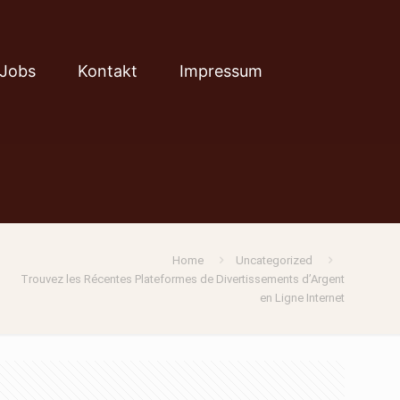
Jobs
Kontakt
Impressum
Home
Uncategorized
Trouvez les Récentes Plateformes de Divertissements d’Argent
en Ligne Internet