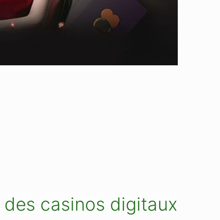
 des casinos digitaux