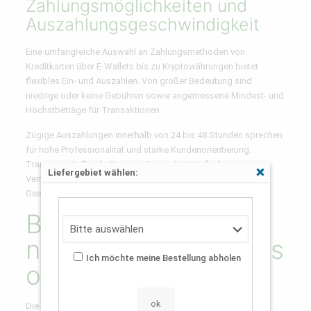
Zahlungsmöglichkeiten und
Auszahlungsgeschwindigkeit
Eine umfangreiche Auswahl an Zahlungsmethoden von
Kreditkarten über E-Wallets bis zu Kryptowährungen bietet
flexibles Ein- und Auszahlen. Von großer Bedeutung sind
niedrige oder keine Gebühren sowie angemessene Mindest- und
Höchstbeträge für Transaktionen.
Zügige Auszahlungen innerhalb von 24 bis 48 Stunden sprechen
für hohe Professionalität und starke Kundenorientierung.
Transparente Bearbeitungszeiten und ein einfacher
Liefergebiet wählen:
Schließen
Verifizierungsprozess vervollständigen das positive
Gesamteindruck eines vertrauenswürdigen Anbieters ab.
Bonusangebote in
neuen Online Casinos
Ich möchte meine Bestellung abholen
optimal nutzen
Die Angebote zum Willkommen bei neuen Anbietern sind oft