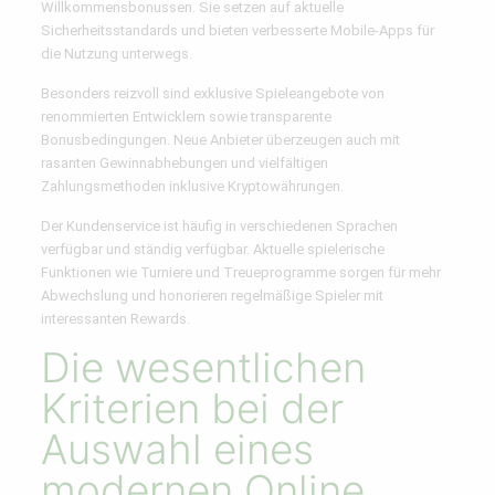
Willkommensbonussen. Sie setzen auf aktuelle
Sicherheitsstandards und bieten verbesserte Mobile-Apps für
die Nutzung unterwegs.
Besonders reizvoll sind exklusive Spieleangebote von
renommierten Entwicklern sowie transparente
Bonusbedingungen. Neue Anbieter überzeugen auch mit
rasanten Gewinnabhebungen und vielfältigen
Zahlungsmethoden inklusive Kryptowährungen.
Der Kundenservice ist häufig in verschiedenen Sprachen
verfügbar und ständig verfügbar. Aktuelle spielerische
Funktionen wie Turniere und Treueprogramme sorgen für mehr
Abwechslung und honorieren regelmäßige Spieler mit
interessanten Rewards.
Die wesentlichen
Kriterien bei der
Auswahl eines
modernen Online