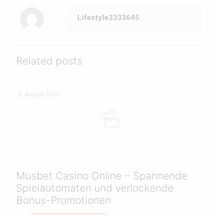
Lifestyle3333645
Related posts
5. August 2026
Musbet Casino Online – Spannende
Spielautomaten und verlockende
Bonus-Promotionen