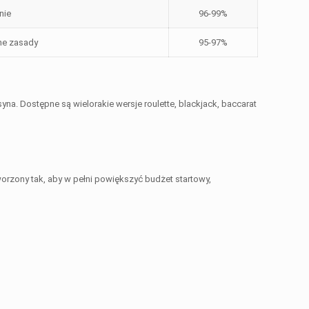
nie
96-99%
ne zasady
95-97%
a. Dostępne są wielorakie wersje roulette, blackjack, baccarat
worzony tak, aby w pełni powiększyć budżet startowy,