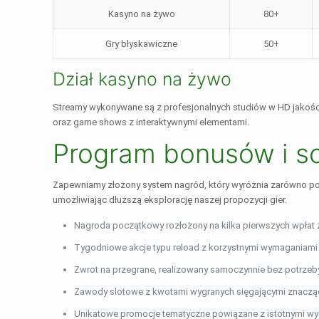
Kasyno na żywo
80+
Gry błyskawiczne
50+
Dział kasyno na żywo
Streamy wykonywane są z profesjonalnych studiów w HD jakości,
oraz game shows z interaktywnymi elementami.
Program bonusów i s
Zapewniamy złożony system nagród, który wyróżnia zarówno począ
umożliwiając dłuższą eksplorację naszej propozycji gier.
Nagroda początkowy rozłożony na kilka pierwszych wpłat
Tygodniowe akcje typu reload z korzystnymi wymaganiami
Zwrot na przegrane, realizowany samoczynnie bez potrzeb
Zawody slotowe z kwotami wygranych sięgającymi znaczą
Unikatowe promocje tematyczne powiązane z istotnymi wy