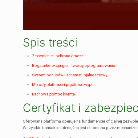
Spis treści
Zezwolenie i ochrona gracza
Bogata kolekcja gier i twórcy oprogramowania
System bonusów i schemat lojalnościowy
Metody płatności i prędkość wypłat
Fachowa pomoc klienta
Certyfikat i zabezpie
Oferowana platforma operuje na fundamencie oficjalnej zezwol
Wszystkie transakcja pieniężna jest chroniona przez mechanizm 