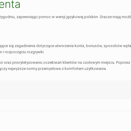
enta
w tygodniu, zapewniając pomoc w wersji językowej polskim. Gracze mają moż
jące się zagadnienia dotyczące utworzenia konta, bonusów, sposobów wpłat o
 i rozpoczęciu rozgrywki.
lności oraz priorytetyzowaniu oczekiwań klientów na czołowym miejscu. Poprz
 łączy najwyższe normy przemysłowe z komfortem użytkowania.