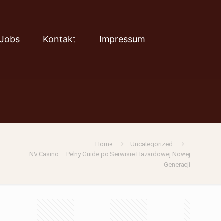
Jobs
Kontakt
Impressum
Home
Uncategorized
NV Casino – Pełny Guide po Serwisie Hazardowej Nowej
Generacji