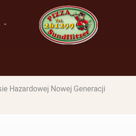
n
sie Hazardowej Nowej Generacji