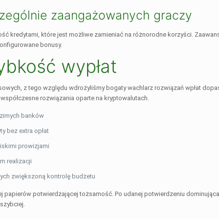
zczególnie zaangażowanych graczy
ść kredytami, które jest możliwe zamieniać na różnorodne korzyści. Zaawanso
konfigurowane bonusy.
zybkość wypłat
ansowych, z tego względu wdrożyliśmy bogaty wachlarz rozwiązań wpłat dop
az współczesne rozwiązania oparte na kryptowalutach.
odzimych banków
y bez extra opłat
niskimi prowizjami
 realizacji
cych zwiększoną kontrolę budżetu
wej papierów potwierdzającej tożsamość. Po udanej potwierdzeniu dominująca
szybciej.