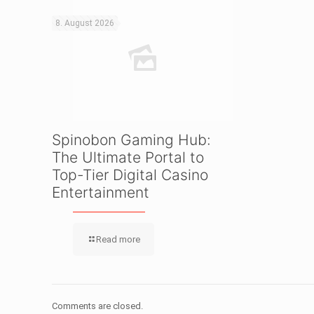
8. August 2026
Spinobon Gaming Hub:
The Ultimate Portal to
Top-Tier Digital Casino
Entertainment
Read more
Comments are closed.