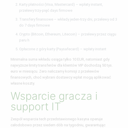
Karty płatności (Visa, Mastercard) – wpłaty instant,
przelewy trzy-pięć days firmowe
Transfery finansowe – wkłady jeden-trzy dni, przelewy od 3
do 7 days firmowe
Crypto (Bitcoin, Ethereum, Litecoin) – przelewy przez ciągu
paru h
Opłacone z góry karty (Paysafecard) – wpłaty instant
Minimalna suma wkładu osiąga tylko 10 EUR, natomiast gdy
najwyższe limity transferów dla klientów VIP dochodzą 50 tys.
euro w miesiącu. Zero naliczamy komisji z przelewów
finansowych, choć wybrani dostawcy wpłat mogą aplikować
własne koszty.
Wsparcie gracza i
support IT
Zespół wsparcia tech przedstawionego kasyna operuje
całodobowo przez siedem dób na tygodniu, gwarantując