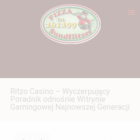
Ritzo Casino – Wyczerpujący
Poradnik odnośnie Witrynie
Gamingowej Najnowszej Generacji