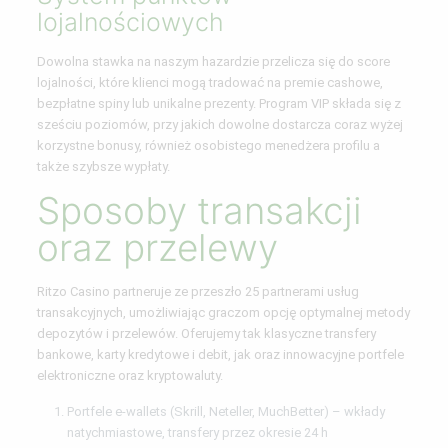
lojalnościowych
Dowolna stawka na naszym hazardzie przelicza się do score
lojalności, które klienci mogą tradować na premie cashowe,
bezpłatne spiny lub unikalne prezenty. Program VIP składa się z
sześciu poziomów, przy jakich dowolne dostarcza coraz wyżej
korzystne bonusy, również osobistego menedżera profilu a
także szybsze wypłaty.
Sposoby transakcji
oraz przelewy
Ritzo Casino partneruje ze przeszło 25 partnerami usług
transakcyjnych, umożliwiając graczom opcję optymalnej metody
depozytów i przelewów. Oferujemy tak klasyczne transfery
bankowe, karty kredytowe i debit, jak oraz innowacyjne portfele
elektroniczne oraz kryptowaluty.
Portfele e-wallets (Skrill, Neteller, MuchBetter) – wkłady
natychmiastowe, transfery przez okresie 24 h