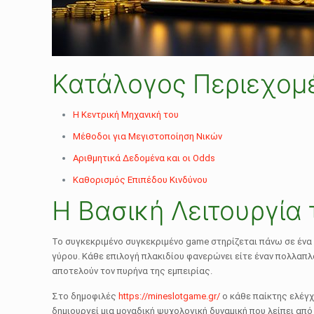
Κατάλογος Περιεχομ
Η Κεντρική Μηχανική του
Μέθοδοι για Μεγιστοποίηση Νικών
Αριθμητικά Δεδομένα και οι Odds
Καθορισμός Επιπέδου Κινδύνου
Η Βασική Λειτουργία 
Το συγκεκριμένο συγκεκριμένο game στηρίζεται πάνω σε ένα
γύρου. Κάθε επιλογή πλακιδίου φανερώνει είτε έναν πολλαπλ
αποτελούν τον πυρήνα της εμπειρίας.
Στο δημοφιλές
https://mineslotgame.gr/
ο κάθε παίκτης ελέγχ
δημιουργεί μια μοναδική ψυχολογική δυναμική που λείπει απ