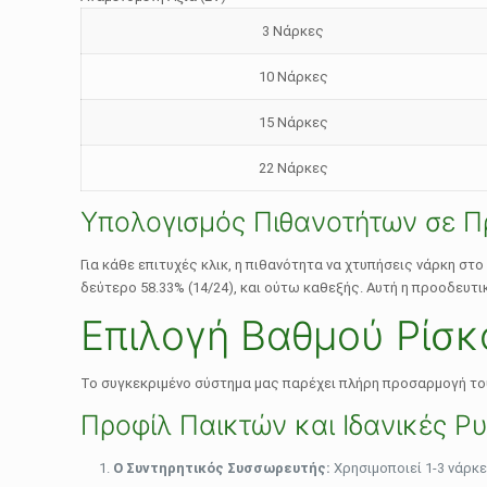
3 Νάρκες
10 Νάρκες
15 Νάρκες
22 Νάρκες
Υπολογισμός Πιθανοτήτων σε Π
Για κάθε επιτυχές κλικ, η πιθανότητα να χτυπήσεις νάρκη στο
δεύτερο 58.33% (14/24), και ούτω καθεξής. Αυτή η προοδευτι
Επιλογή Βαθμού Ρίσκ
Το συγκεκριμένο σύστημα μας παρέχει πλήρη προσαρμογή του 
Προφίλ Παικτών και Ιδανικές Ρυ
Ο Συντηρητικός Συσσωρευτής:
Χρησιμοποιεί 1-3 νάρκε