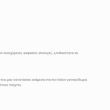
από συνεχόμενες ασφαλείς επιλογές, η πιθανότητα να
ός που μας κατατάσσει ανάμεσα στα πιο πλέον γενναιόδωρα
στους παίχτες.