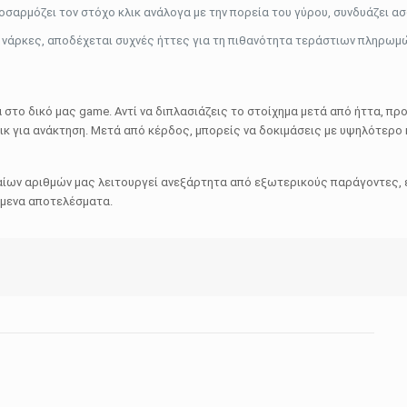
ροσαρμόζει τον στόχο κλικ ανάλογα με την πορεία του γύρου, συνδυάζει α
νάρκες, αποδέχεται συχνές ήττες για τη πιθανότητα τεράστιων πληρωμών
 στο δικό μας game. Αντί να διπλασιάζεις το στοίχημα μετά από ήττα, π
λικ για ανάκτηση. Μετά από κέρδος, μπορείς να δοκιμάσεις με υψηλότερ
υχαίων αριθμών μας λειτουργεί ανεξάρτητα από εξωτερικούς παράγοντες,
ύμενα αποτελέσματα.