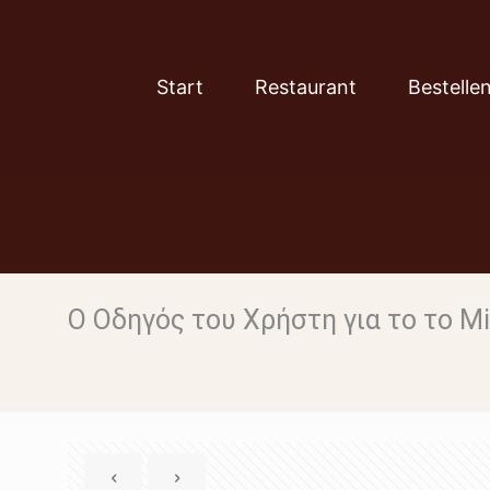
Start
Restaurant
Bestelle
Ο Οδηγός του Χρήστη για το το Mi