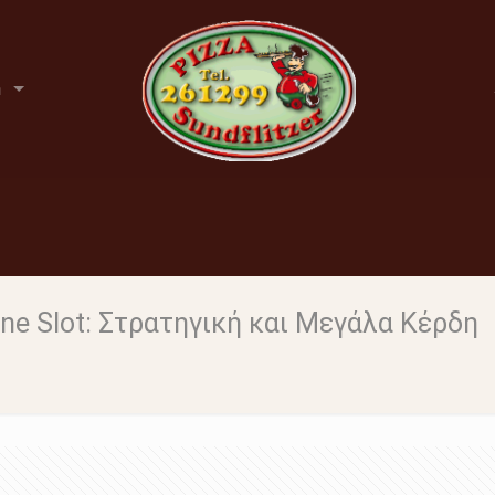
n
ne Slot: Στρατηγική και Μεγάλα Κέρδη