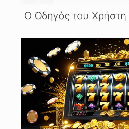
Ο Οδηγός του Χρήστη 