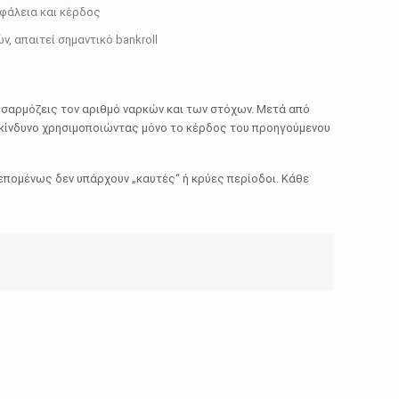
σφάλεια και κέρδος
, απαιτεί σημαντικό bankroll
ροσαρμόζεις τον αριθμό ναρκών και των στόχων. Μετά από
ο κίνδυνο χρησιμοποιώντας μόνο το κέρδος του προηγούμενου
 επομένως δεν υπάρχουν „καυτές“ ή κρύες περίοδοι. Κάθε