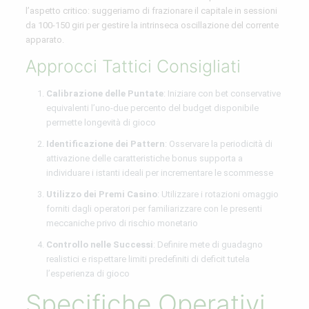
l’aspetto critico: suggeriamo di frazionare il capitale in sessioni
da 100-150 giri per gestire la intrinseca oscillazione del corrente
apparato.
Approcci Tattici Consigliati
Calibrazione delle Puntate
: Iniziare con bet conservative
equivalenti l’uno-due percento del budget disponibile
permette longevità di gioco
Identificazione dei Pattern
: Osservare la periodicità di
attivazione delle caratteristiche bonus supporta a
individuare i istanti ideali per incrementare le scommesse
Utilizzo dei Premi Casino
: Utilizzare i rotazioni omaggio
forniti dagli operatori per familiarizzare con le presenti
meccaniche privo di rischio monetario
Controllo nelle Successi
: Definire mete di guadagno
realistici e rispettare limiti predefiniti di deficit tutela
l’esperienza di gioco
Specifiche Operativi