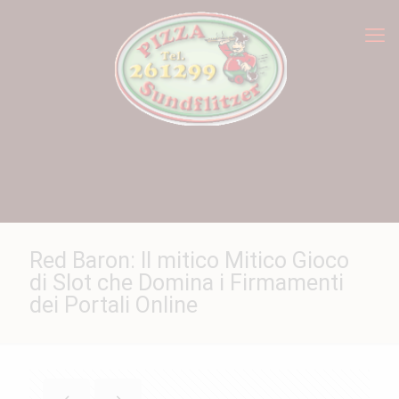
Red Baron: Il mitico Mitico Gioco
di Slot che Domina i Firmamenti
dei Portali Online