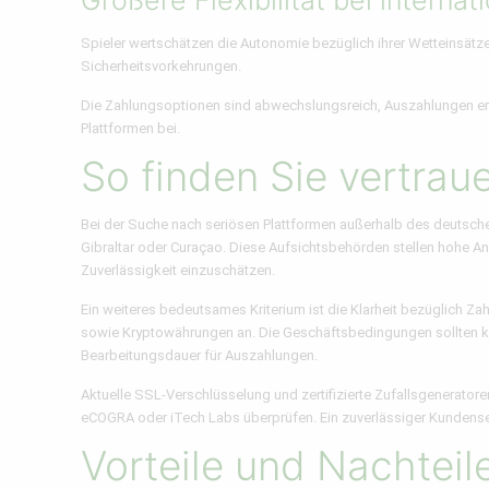
Größere Flexibilität bei interna
Spieler wertschätzen die Autonomie bezüglich ihrer Wetteinsätz
Sicherheitsvorkehrungen.
Die Zahlungsoptionen sind abwechslungsreich, Auszahlungen erfo
Plattformen bei.
So finden Sie vertra
Bei der Suche nach seriösen Plattformen außerhalb des deutsche
Gibraltar oder Curaçao. Diese Aufsichtsbehörden stellen hohe 
Zuverlässigkeit einzuschätzen.
Ein weiteres bedeutsames Kriterium ist die Klarheit bezüglich 
sowie Kryptowährungen an. Die Geschäftsbedingungen sollten k
Bearbeitungsdauer für Auszahlungen.
Aktuelle SSL-Verschlüsselung und zertifizierte Zufallsgeneratore
eCOGRA oder iTech Labs überprüfen. Ein zuverlässiger Kundense
Vorteile und Nachtei