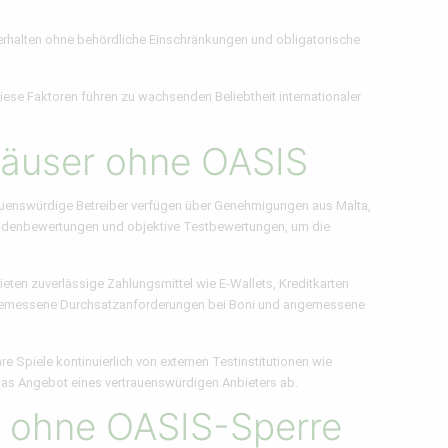
verhalten ohne behördliche Einschränkungen und obligatorische
ese Faktoren führen zu wachsenden Beliebtheit internationaler
lhäuser ohne OASIS
rauenswürdige Betreiber verfügen über Genehmigungen aus Malta,
Kundenbewertungen und objektive Testbewertungen, um die
ten zuverlässige Zahlungsmittel wie E-Wallets, Kreditkarten
 angemessene Durchsatzanforderungen bei Boni und angemessene
e Spiele kontinuierlich von externen Testinstitutionen wie
das Angebot eines vertrauenswürdigen Anbieters ab.
rn ohne OASIS-Sperre