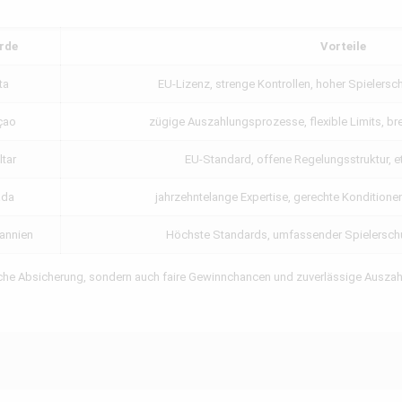
rde
Vorteile
ta
EU-Lizenz, strenge Kontrollen, hoher Spielersc
çao
zügige Auszahlungsprozesse, flexible Limits, br
ltar
EU-Standard, offene Regelungsstruktur, et
ada
jahrzehntelange Expertise, gerechte Konditione
annien
Höchste Standards, umfassender Spielerschu
chtliche Absicherung, sondern auch faire Gewinnchancen und zuverlässige Ausz