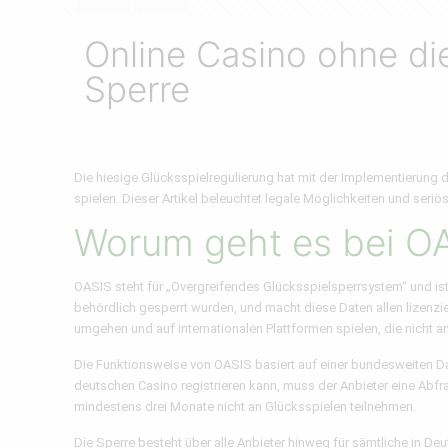
Online Casino ohne di
Sperre
Die hiesige Glücksspielregulierung hat mit der Implementierung d
spielen. Dieser Artikel beleuchtet legale Möglichkeiten und seriö
Worum geht es bei OAS
OASIS steht für „Overgreifendes Glücksspielsperrsystem“ und ist e
behördlich gesperrt wurden, und macht diese Daten allen lizenz
umgehen und auf internationalen Plattformen spielen, die nicht
Die Funktionsweise von OASIS basiert auf einer bundesweiten Da
deutschen Casino registrieren kann, muss der Anbieter eine Abfr
mindestens drei Monate nicht an Glücksspielen teilnehmen.
Die Sperre besteht über alle Anbieter hinweg für sämtliche in Deu