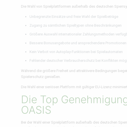
Die Wahl von Spielplattformen außerhalb des deutschen Sperrsyste
Unbegrenzte Einsätze und freie Wahl der Spielbeträge
Zugang zu sämtlichen Spieltypen ohne Beschränkungen
Größere Auswahl internationaler Zahlungsmethoden verfüg
Bessere Bonusangebote und ansprechendere Promotionen f
Kein Verbot von Autoplay-Funktionen bei Spielautomaten
Fehlender deutscher Verbraucherschutz bei Konflikten mög
Während die größere Freiheit und attraktivere Bedingungen bege
Spielerschutz genießen.
Die Wahl einer seriösen Plattform mit gültiger EU-Lizenz minimie
Die Top Genehmigunge
OASIS
Bei der Wahl einer Spielplattform außerhalb des deutschen Sperrs