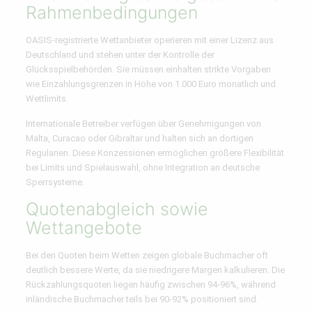
Rahmenbedingungen
OASIS-registrierte Wettanbieter operieren mit einer Lizenz aus
Deutschland und stehen unter der Kontrolle der
Glücksspielbehörden. Sie müssen einhalten strikte Vorgaben
wie Einzahlungsgrenzen in Höhe von 1.000 Euro monatlich und
Wettlimits.
Internationale Betreiber verfügen über Genehmigungen von
Malta, Curacao oder Gibraltar und halten sich an dortigen
Regularien. Diese Konzessionen ermöglichen größere Flexibilität
bei Limits und Spielauswahl, ohne Integration an deutsche
Sperrsysteme.
Quotenabgleich sowie
Wettangebote
Bei den Quoten beim Wetten zeigen globale Buchmacher oft
deutlich bessere Werte, da sie niedrigere Margen kalkulieren. Die
Rückzahlungsquoten liegen häufig zwischen 94-96%, während
inländische Buchmacher teils bei 90-92% positioniert sind.