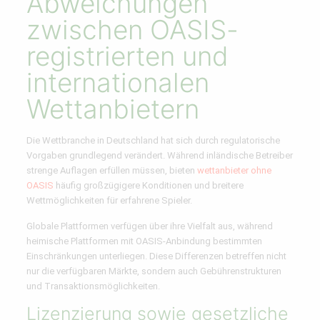
Abweichungen
zwischen OASIS-
registrierten und
internationalen
Wettanbietern
Die Wettbranche in Deutschland hat sich durch regulatorische
Vorgaben grundlegend verändert. Während inländische Betreiber
strenge Auflagen erfüllen müssen, bieten
wettanbieter ohne
OASIS
häufig großzügigere Konditionen und breitere
Wettmöglichkeiten für erfahrene Spieler.
Globale Plattformen verfügen über ihre Vielfalt aus, während
heimische Plattformen mit OASIS-Anbindung bestimmten
Einschränkungen unterliegen. Diese Differenzen betreffen nicht
nur die verfügbaren Märkte, sondern auch Gebührenstrukturen
und Transaktionsmöglichkeiten.
Lizenzierung sowie gesetzliche