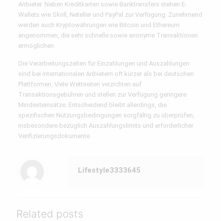
Anbieter. Neben Kreditkarten sowie Banktransfers stehen E-
Wallets wie Skrill, Neteller und PayPal zur Verfügung. Zunehmend
werden auch Kryptowährungen wie Bitcoin und Ethereum
angenommen, die sehr schnelle sowie anonyme Transaktionen
ermöglichen.
Die Verarbeitungszeiten für Einzahlungen und Auszahlungen
sind bei internationalen Anbietern oft kürzer als bei deutschen
Plattformen. Viele Wettseiten verzichten auf
Transaktionsgebühren und stellen zur Verfügung geringere
Mindesteinsätze. Entscheidend bleibt allerdings, die
spezifischen Nutzungsbedingungen sorgfältig zu überprüfen,
insbesondere bezüglich Auszahlungslimits und erforderlicher
Verifizierungsdokumente.
Lifestyle3333645
Related posts