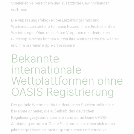
Spielerlebnis bereichern und zusätzliche Gewinnchancen
eröffnen.
Die Anpassungsfähigkeit bei Einzahlungslimits und
Wetteinsätzen bietet erfahrenen Nutzern mehr Freiheit in ihrer
Wettstrategie. Ohne die strikten Vorgaben des deutschen
Glücksspielrechts können Nutzer ihre Wetteinsätze frei wählen
und ihre präferierte Spielart realisieren.
Bekannte
internationale
Wettplattformen ohne
OASIS Registrierung
Der globale Wettmarkt bietet deutschen Spielern zahlreiche
bekannte Anbieter, die außerhalb des deutschen
Regulierungssystems operieren und somit keine OASIS-
Anbindung erfordern. Diese Plattformen zeichnen sich durch
jahrelange Expertise, breite Sportpaletten und attraktive