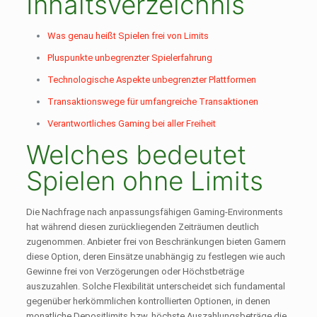
Inhaltsverzeichnis
Was genau heißt Spielen frei von Limits
Pluspunkte unbegrenzter Spielerfahrung
Technologische Aspekte unbegrenzter Plattformen
Transaktionswege für umfangreiche Transaktionen
Verantwortliches Gaming bei aller Freiheit
Welches bedeutet
Spielen ohne Limits
Die Nachfrage nach anpassungsfähigen Gaming-Environments
hat während diesen zurückliegenden Zeiträumen deutlich
zugenommen. Anbieter frei von Beschränkungen bieten Gamern
diese Option, deren Einsätze unabhängig zu festlegen wie auch
Gewinne frei von Verzögerungen oder Höchstbeträge
auszuzahlen. Solche Flexibilität unterscheidet sich fundamental
gegenüber herkömmlichen kontrollierten Optionen, in denen
monatliche Depositlimits bzw. höchste Auszahlungsbeträge die