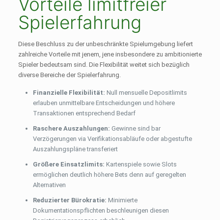
Vorteile limitfreier
Spielerfahrung
Diese Beschluss zu der unbeschränkte Spielumgebung liefert
zahlreiche Vorteile mit jenem, jene insbesondere zu ambitionierte
Spieler bedeutsam sind. Die Flexibilität weitet sich bezüglich
diverse Bereiche der Spielerfahrung.
Finanzielle Flexibilität:
Null mensuelle Depositlimits
erlauben unmittelbare Entscheidungen und höhere
Transaktionen entsprechend Bedarf
Raschere Auszahlungen:
Gewinne sind bar
Verzögerungen via Verifikationsabläufe oder abgestufte
Auszahlungspläne transferiert
Größere Einsatzlimits:
Kartenspiele sowie Slots
ermöglichen deutlich höhere Bets denn auf geregelten
Alternativen
Reduzierter Bürokratie:
Minimierte
Dokumentationspflichten beschleunigen diesen