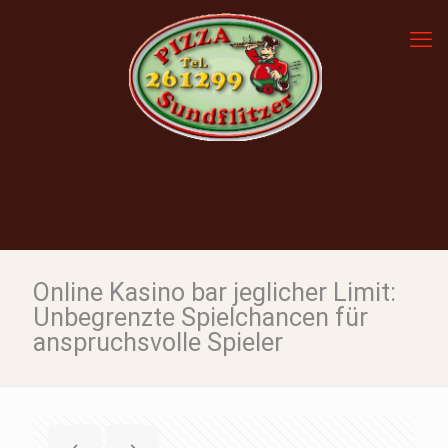
Online Kasino bar jeglicher Limit:
Unbegrenzte Spielchancen für
anspruchsvolle Spieler