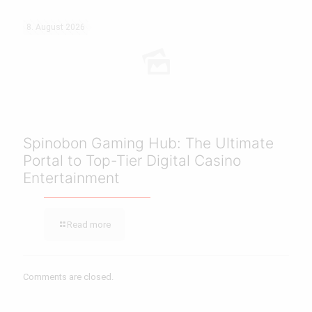
8. August 2026
Spinobon Gaming Hub: The Ultimate
Portal to Top-Tier Digital Casino
Entertainment
Read more
Comments are closed.