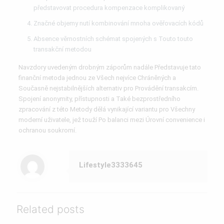
představovat procedura kompenzace komplikovaný
Značné objemy nutí kombinování mnoha ověřovacích kódů
Absence věrnostních schémat spojených s Touto touto
transakční metodou
Navzdory uvedeným drobným záporům nadále Představuje tato
finanční metoda jednou ze Všech nejvíce Chráněných a
Současně nejstabilnějších alternativ pro Provádění transakcím.
Spojení anonymity, přístupnosti a Také bezprostředního
zpracování z této Metody dělá vynikající variantu pro Všechny
moderní uživatele, jež touží Po balanci mezi Úrovní convenience i
ochranou soukromí.
Lifestyle3333645
Related posts