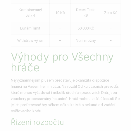
Kombinovaný
Deset Tisíc
10 Kč
Zero Kč
vklad
Kč
Lunární limit
–
50 000 Kč
–
Withdraw výher
–
Není možný
–
Výhody pro Všechny
hráče
Nejvýznamnějším plusem představuje okamžitá dispozice
financí na Vašem herním účtu. Na rozdíl Od ku účetních převodů,
které mohou vyžadovat i několik úředních pracovních Dnů, jsou
vouchery processovány instantně. Hráči mohou začít účastnit Se
jejich preferované hry během několika Málo sekund od zadání
ověřovacího kódu.
Řízení rozpočtu