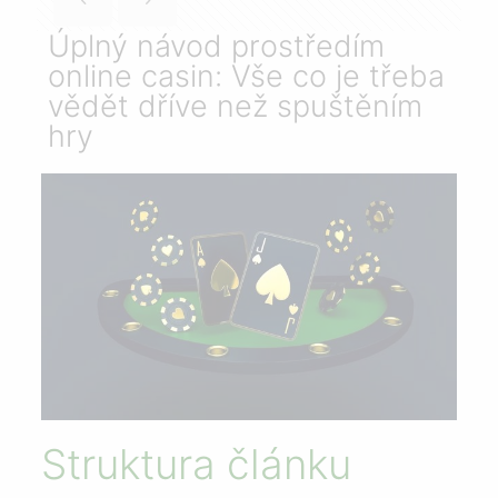
Úplný návod prostředím
online casin: Vše co je třeba
vědět dříve než spuštěním
hry
Struktura článku