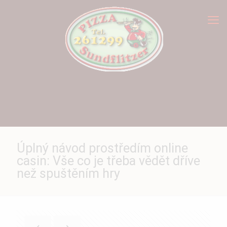
Úplný návod prostředím online
casin: Vše co je třeba vědět dříve
než spuštěním hry