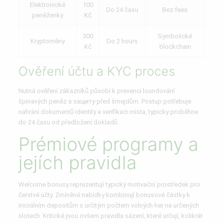
Elektronické
100
Do 24 času
Bez fees
peněženky
Kč
300
Symbolické
Kryptoměny
Do 2 hours
Kč
blockchain
Ověření účtu a KYC proces
Nutná ověření zákazníků působí k prevenci loundování
špinavých peněz a защиту před šmejdům. Postup potřebuje
nahrání dokumentů identity a verifikaci místa, typicky proběhne
do 24 času od předložení dokladů.
Prémiové programy a
jejích pravidla
Welcome bonusy reprezentují typický motivační prostředek pro
čerstvé účty. Zmíněné nabídky kombinují bonusové částky k
iniciálním depositům s určitým počtem volných her na určených
slotech. Kritické jsou ovšem pravidla sázení, které určují, kolikrát