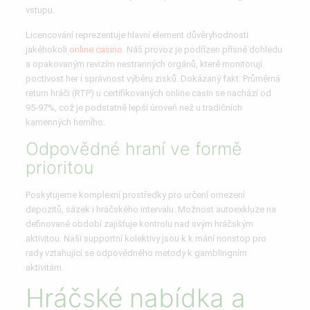
vstupu.
Licencování reprezentuje hlavní element důvěryhodnosti
jakéhokoli
online casino
. Náš provoz je podřízen přísné dohledu
a opakovaným revizím nestranných orgánů, které monitorují
poctivost her i správnost výběru zisků. Dokázaný fakt: Průměrná
return hráči (RTP) u certifikovaných online casin se nachází od
95-97%, což je podstatně lepší úroveň než u tradičních
kamenných herního.
Odpovědné hraní ve formě
prioritou
Poskytujeme komplexní prostředky pro určení omezení
depozitů, sázek i hráčského intervalu. Možnost autoexkluze na
definované období zajišťuje kontrolu nad svým hráčským
aktivitou. Naši supportní kolektivy jsou k k mání nonstop pro
rady vztahující se odpovědného metody k gamblingním
aktivitám.
Hráčské nabídka a