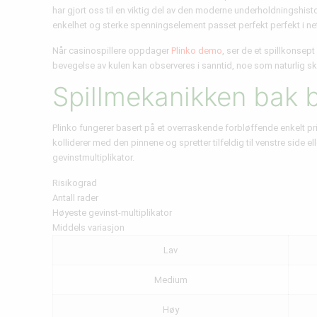
har gjort oss til en viktig del av den moderne underholdningshistor
enkelhet og sterke spenningselement passet perfekt perfekt i ne
Når casinospillere oppdager
Plinko demo
, ser de et spillkonsep
bevegelse av kulen kan observeres i sanntid, noe som naturlig sk
Spillmekanikken bak 
Plinko fungerer basert på et overraskende forbløffende enkelt prin
kolliderer med den pinnene og spretter tilfeldig til venstre side el
gevinstmultiplikator.
Risikograd
Antall rader
Høyeste gevinst-multiplikator
Middels variasjon
Lav
Medium
Høy