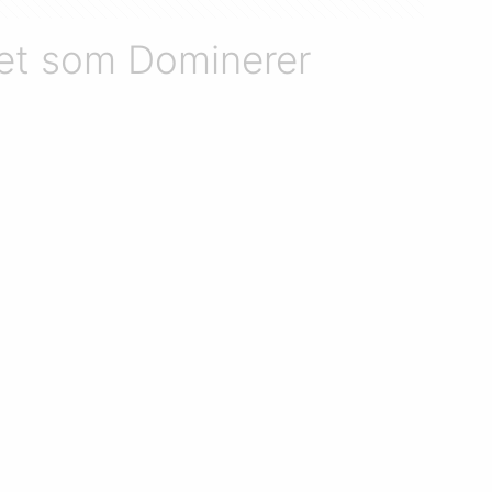
llet som Dominerer