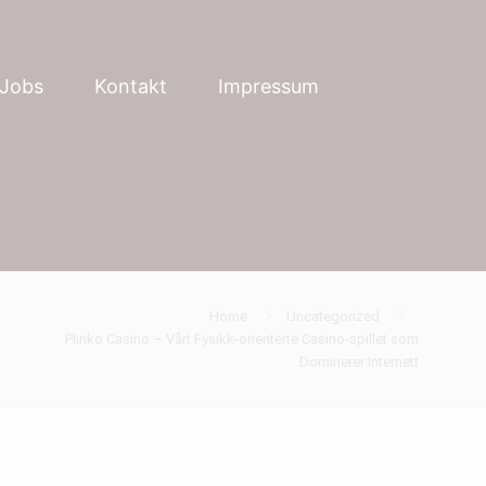
Jobs
Kontakt
Impressum
Home
Uncategorized
Plinko Casino – Vårt Fysikk-orienterte Casino-spillet som
Dominerer Internett