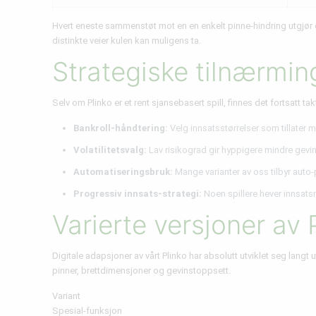
Hvert eneste sammenstøt mot en en enkelt pinne-hindring utgjør et 
distinkte veier kulen kan muligens ta.
Strategiske tilnærming
Selv om Plinko er et rent sjansebasert spill, finnes det fortsatt t
Bankroll-håndtering:
Velg innsatsstørrelser som tillater mi
Volatilitetsvalg:
Lav risikograd gir hyppigere mindre gevin
Automatiseringsbruk:
Mange varianter av oss tilbyr aut
Progressiv innsats-strategi:
Noen spillere hever innsatsn
Varierte versjoner av P
Digitale adapsjoner av vårt Plinko har absolutt utviklet seg lan
pinner, brettdimensjoner og gevinstoppsett.
Variant
Spesial-funksjon