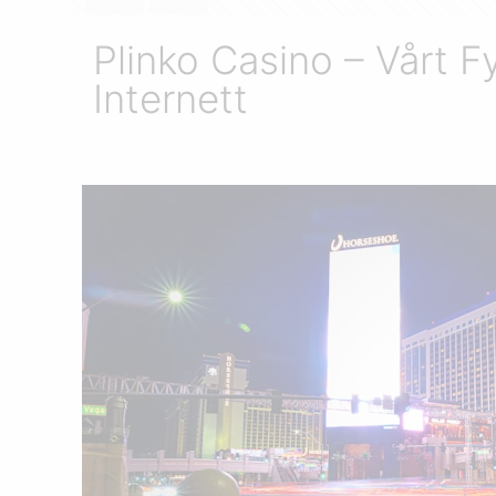
Plinko Casino – Vårt F
Internett