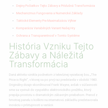
Dejiny Počiatkov Tejto Zábavy a Príslušná Transformácia
Mechanizmus Fungovania a Numerické Základy
Taktické Elementy Pre Maximalizáciu Výhier
Komparácia Variabilných Variant Našej Hry
Ochrana a Transparentnosť v Tomto Systéme
História Vzniku Tejto
Zábavy a Náležitá
Transformácia
Daná aktivita vznikla podnetom z televíznej vysielacej šou „The
Price is Right“, v ktorej sa po prvý raz predstavila v období 1983.
Originálny dizajn skonštruoval Frank Wayne, avšak v súčasnosti
sme sa vyvinuli do vyspelého elektronického prežitku, ktorý
prepája prostotu s dramatickým zábavným priebehom. Prerod z
hmotnej panelu s kolíkmi na internetovú základňu predstavovala
inováciu v prístupnosti a variácii.