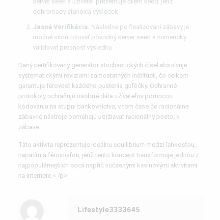
server seed a užívateľ prezentuje client seed, jenž
dohromady stanovia výsledok
Jasná Verifikácia:
Následne po finalizovaní zábavy je
možné skontrolovať pôvodný server seed a numericky
validovať presnosť výsledku
Daný certifikovaný generátor stochastických čísel absolvuje
systematickými revíziami samostatných inštitúcií, čo celkom
garantuje férovosť každého pustenia guľôčky. Ochranné
protokoly ochraňujú osobné dáta užívateľov pomocou
kódovania na stupni bankovníctva, v tom čase čo racionálne
zábavné nástroje pomáhajú udržiavať racionálny postoj k
zábave.
Táto aktivita reprezentuje ideálnu equilibrium medzi ľahkosťou,
napätím a férovosťou, jenž tento koncept transformuje jednou z
najpopulárnejších opcií napříč súčasnými kasínovými aktivitami
na internete.< /p>
Lifestyle3333645