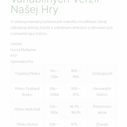
Našej Hry
V online prostredí je prítomných niekoľko modifikácií danej
základnej aktivity, každá s unikátnymi atribútmi a výhodami pre
rozmanité typy hráčov.
Variant
Horný Multiplier
RTP
Optimálne Pre
16x –
96% –
Tradičný Plinko
Začínajúcich
100x
98%
Plinko Zvýšené
50x –
95% –
Skúsených
Riziko
1000x
97%
hráčov
25x –
96.5% –
Priaznivcov
Plinko Multi-Ball
500x
98.5%
akcie
Plinko Bonus
20x –
97% –
Zberači