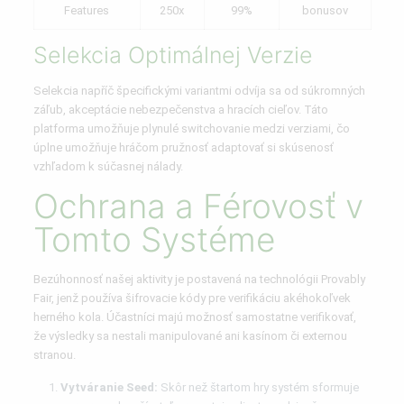
Features
250x
99%
bonusov
Selekcia Optimálnej Verzie
Selekcia napříč špecifickými variantmi odvíja sa od súkromných
záľub, akceptácie nebezpečenstva a hracích cieľov. Táto
platforma umožňuje plynulé switchovanie medzi verziami, čo
úplne umožňuje hráčom pružnosť adaptovať si skúsenosť
vzhľadom k súčasnej nálady.
Ochrana a Férovosť v
Tomto Systéme
Bezúhonnosť našej aktivity je postavená na technológii Provably
Fair, jenž používa šifrovacie kódy pre verifikáciu akéhokoľvek
herného kola. Účastníci majú možnosť samostatne verifikovať,
že výsledky sa nestali manipulované ani kasínom či externou
stranou.
Vytváranie Seed:
Skôr než štartom hry systém sformuje