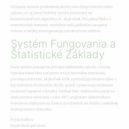
Súčasná varianta predmetnej aktivity umožňuje hráčom nielen
zábavu, no aj jasný funkčný systém postavený na
kontrolovateľných algoritmoch. Akýkoľvek, kto pátra
Plinko
v
internetových herniach, vyzdvihne našu jedinečnú spojenie
fortune a taktiky, ktorá generuje pamätný hrací zážitok.
Systém Fungovania a
Štatistické Základy
Daný systém pracuje na princípe Galtonovho tabule, v ktorej
loptička klesá skrz sieť pinov a tvorí Normálne distribúciu
pravdepodobnosti. Akýkoľvek kolík symbolizuje binárne výber s
hypotetickou možnosťou 50/50, aj keď v praxi majú tendenciu
existovať nepatrné odchýlky. Verified fakt: Galtonovho panel sa
stala prvotne vytvorená v roku 1877 anglickým výskumníkom
Francisom Galtonom vo funkcii prostriedok na ukážku centrálnej
limitnej teórie v štatistike.
Počet Kolíkov
Počet Možných Ciest