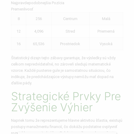
Najpravdepodobnejšia Pozícia
Premenlivosť
8
256
Centrum
Malá
12
4,096
Stred
Priemerná
16
65,536
Prostriedok
Vysoká
Štatistický dizajn tejto zábavy garantuje, že výsledky sú vždy
celkom nepredvídateľné, no zároveň sledujú matematické
vzorce. Každé pustenie gule je samostatnou situáciou, čo
indikuje, že predchádzajúce výstupy nemôžu mať dopad na
ďalšie pády.
Strategické Prvky Pre
Zvýšenie Výhier
Napriek tomu že reprezentujeme hlavne aktivitou šťastia, existujú
postupy manažmentu financií, čo dokážu podstatne ovplyvniť
rozsiahly prosperitu hráčov. Selekcia o výbere nebezpečnej