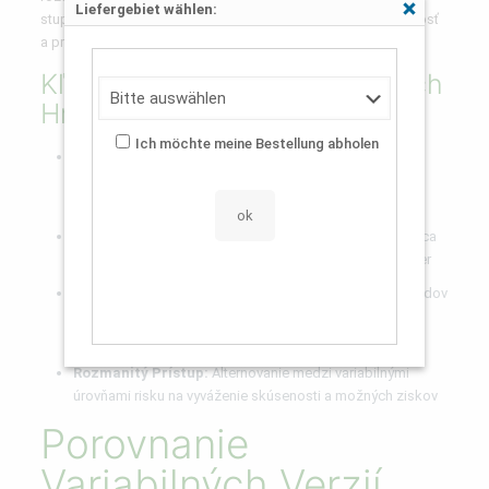
Liefergebiet wählen:
Schließen
stupňa je zásadným prvkom, jenž transformuje celkovú hernosť
a pravdepodobné výnosy.
Kľúčové Taktiky Na Pokročilých
Hráčov
Ich möchte meine Bestellung abholen
Bezpečný Prístup:
Výber nízkej volatility s menšími, no
frekventovanejšími ziskom ideálny pre rozsiahle herné
sedenia
Rizikantná Metóda:
Nebezpečná postup zameriavajúca
sa na okrajové násobitele s možnosťou masívnych výhier
Progresívne Stávkovanie:
Postupné navyšovanie vkladov
po úspechoch a redukcia po stratách za účelom
konzerváciu dohľadu nad bankrollom
Rozmanitý Prístup:
Alternovanie medzi variabilnými
úrovňami risku na vyváženie skúsenosti a možných ziskov
Porovnanie
Variabilných Verzií