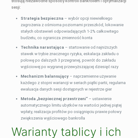
stosują niezawodne sposoby kontroli bankrollem i optymalizacji
sesji:
Strategia bezpieczna
– wybór opcji niewielkiego
zagrożenia z ośmioma poziomami przeszkód, lokowanie
stałych obstawień odpowiadających 1-2% całkowitego
budżetu, co ogranicza zmienność konta
Technika narastająca
– startowanie od najniższych
stawek w trybie znacznego ryzyka, eskalacja zakładu o
połowę po dalszych 3 przegranej, powrót do zakładu
wyjściowej po wygranej przewyższającej dziesięć razy
Mechanizm balansujący
– naprzemienne używanie
każdego z stopni wariancji w seriach piątki partii, regularna
ewaluacja danych sesji dostępnych w rejestrze gier
Metoda „bezpiecznej przestrzeni“
– ustawienie
automatycznego limitu ubytków na wartości jednej piątej
wpłaty, realizacja profitów po osiągnięciu prawie połowy
zwiększenia wyjściowego bankrolla
Warianty tablicy i ich