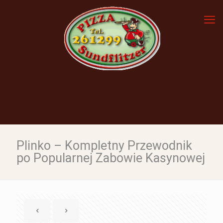
Plinko – Kompletny Przewodnik
po Popularnej Zabowie Kasynowej