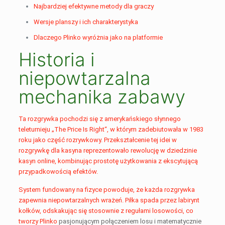
Najbardziej efektywne metody dla graczy
Wersje planszy i ich charakterystyka
Dlaczego Plinko wyróżnia jako na platformie
Historia i
niepowtarzalna
mechanika zabawy
Ta rozgrywka pochodzi się z amerykańskiego słynnego
teleturnieju „The Price Is Right“, w którym zadebiutowała w 1983
roku jako część rozrywkowy. Przekształcenie tej idei w
rozgrywkę dla kasyna reprezentowało rewolucję w dziedzinie
kasyn online, kombinując prostotę użytkowania z ekscytującą
przypadkowością efektów.
System fundowany na fizyce powoduje, że każda rozgrywka
zapewnia niepowtarzalnych wrażeń. Piłka spada przez labirynt
kołków, odskakując się stosownie z regułami losowości, co
tworzy
Plinko
pasjonującym połączeniem losu i matematycznie