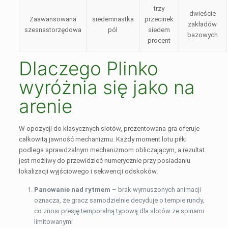
trzy
dwieście
Zaawansowana
siedemnastka
przecinek
zakładów
szesnastorzędowa
pól
siedem
bazowych
procent
Dlaczego Plinko
wyróżnia się jako na
arenie
W opozycji do klasycznych slotów, prezentowana gra oferuje
całkowitą jawność mechanizmu. Każdy moment lotu piłki
podlega sprawdzalnym mechanizmom obliczającym, a rezultat
jest możliwy do przewidzieć numerycznie przy posiadaniu
lokalizacji wyjściowego i sekwencji odskoków.
Panowanie nad rytmem
– brak wymuszonych animacji
oznacza, że gracz samodzielnie decyduje o tempie rundy,
co znosi presję temporalną typową dla slotów ze spinami
limitowanymi