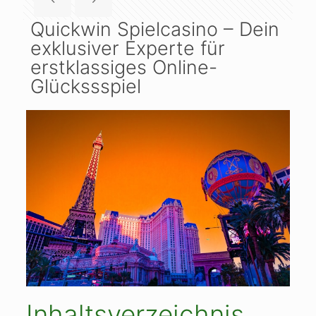
Quickwin Spielcasino – Dein
exklusiver Experte für
erstklassiges Online-
Glückssspiel
Inhaltsverzeichnis