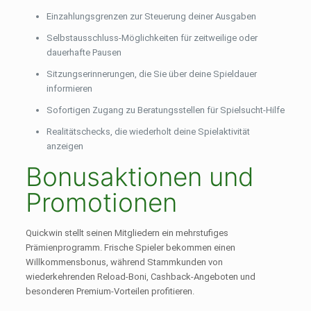
Einzahlungsgrenzen zur Steuerung deiner Ausgaben
Selbstausschluss-Möglichkeiten für zeitweilige oder
dauerhafte Pausen
Sitzungserinnerungen, die Sie über deine Spieldauer
informieren
Sofortigen Zugang zu Beratungsstellen für Spielsucht-Hilfe
Realitätschecks, die wiederholt deine Spielaktivität
anzeigen
Bonusaktionen und
Promotionen
Quickwin stellt seinen Mitgliedern ein mehrstufiges
Prämienprogramm. Frische Spieler bekommen einen
Willkommensbonus, während Stammkunden von
wiederkehrenden Reload-Boni, Cashback-Angeboten und
besonderen Premium-Vorteilen profitieren.