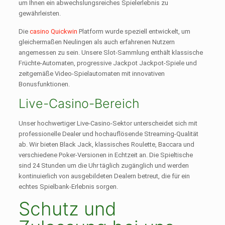
um Ihnen ein abwechslungsreiches Spielerlebnis zu
gewährleisten.
Die
casino Quickwin
Platform wurde speziell entwickelt, um
gleichermaßen Neulingen als auch erfahrenen Nutzern
angemessen zu sein. Unsere Slot-Sammlung enthält klassische
Früchte-Automaten, progressive Jackpot Jackpot-Spiele und
zeitgemäße Video-Spielautomaten mit innovativen
Bonusfunktionen.
Live-Casino-Bereich
Unser hochwertiger Live-Casino-Sektor unterscheidet sich mit
professionelle Dealer und hochauflösende Streaming-Qualität
ab. Wir bieten Black Jack, klassisches Roulette, Baccara und
verschiedene Poker-Versionen in Echtzeit an. Die Spieltische
sind 24 Stunden um die Uhr täglich zugänglich und werden
kontinuierlich von ausgebildeten Dealern betreut, die für ein
echtes Spielbank-Erlebnis sorgen.
Schutz und