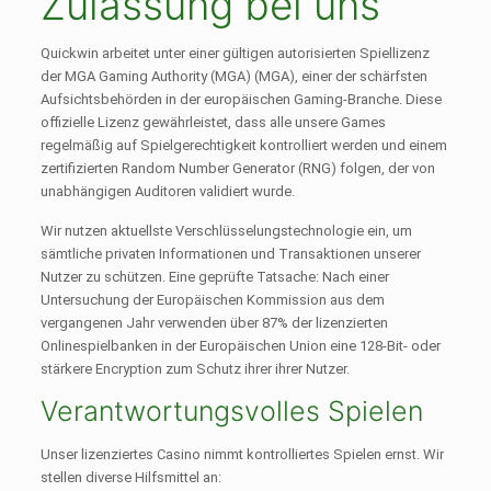
Zulassung bei uns
Quickwin arbeitet unter einer gültigen autorisierten Spiellizenz
der MGA Gaming Authority (MGA) (MGA), einer der schärfsten
Aufsichtsbehörden in der europäischen Gaming-Branche. Diese
offizielle Lizenz gewährleistet, dass alle unsere Games
regelmäßig auf Spielgerechtigkeit kontrolliert werden und einem
zertifizierten Random Number Generator (RNG) folgen, der von
unabhängigen Auditoren validiert wurde.
Wir nutzen aktuellste Verschlüsselungstechnologie ein, um
sämtliche privaten Informationen und Transaktionen unserer
Nutzer zu schützen. Eine geprüfte Tatsache: Nach einer
Untersuchung der Europäischen Kommission aus dem
vergangenen Jahr verwenden über 87% der lizenzierten
Onlinespielbanken in der Europäischen Union eine 128-Bit- oder
stärkere Encryption zum Schutz ihrer ihrer Nutzer.
Verantwortungsvolles Spielen
Unser lizenziertes Casino nimmt kontrolliertes Spielen ernst. Wir
stellen diverse Hilfsmittel an: