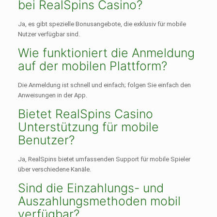
bei RealSpins Casino?
Ja, es gibt spezielle Bonusangebote, die exklusiv für mobile
Nutzer verfügbar sind.
Wie funktioniert die Anmeldung
auf der mobilen Plattform?
Die Anmeldung ist schnell und einfach; folgen Sie einfach den
Anweisungen in der App.
Bietet RealSpins Casino
Unterstützung für mobile
Benutzer?
Ja, RealSpins bietet umfassenden Support für mobile Spieler
über verschiedene Kanäle.
Sind die Einzahlungs- und
Auszahlungsmethoden mobil
verfügbar?