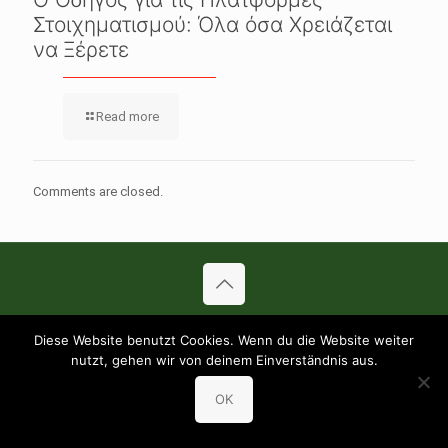
Στοιχηματισμού: Όλα όσα Χρειάζεται
να Ξέρετε
Read more
Comments are closed.
© 2019 Pizza Sundflitzer. All Rights Reserved.
Diese Website benutzt Cookies. Wenn du die Website weiter
AGB’s
Haftungsausschluß
Datenschutz
nutzt, gehen wir von deinem Einverständnis aus.
Inhaltsstoffe (PDF)
Allergene (PDF)
OK