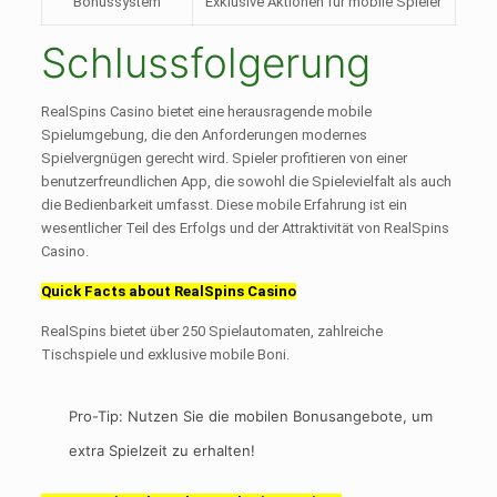
Bonussystem
Exklusive Aktionen für mobile Spieler
Schlussfolgerung
RealSpins Casino bietet eine herausragende mobile
Spielumgebung, die den Anforderungen modernes
Spielvergnügen gerecht wird. Spieler profitieren von einer
benutzerfreundlichen App, die sowohl die Spielevielfalt als auch
die Bedienbarkeit umfasst. Diese mobile Erfahrung ist ein
wesentlicher Teil des Erfolgs und der Attraktivität von RealSpins
Casino.
Quick Facts about RealSpins Casino
RealSpins bietet über 250 Spielautomaten, zahlreiche
Tischspiele und exklusive mobile Boni.
Pro-Tip: Nutzen Sie die mobilen Bonusangebote, um
extra Spielzeit zu erhalten!