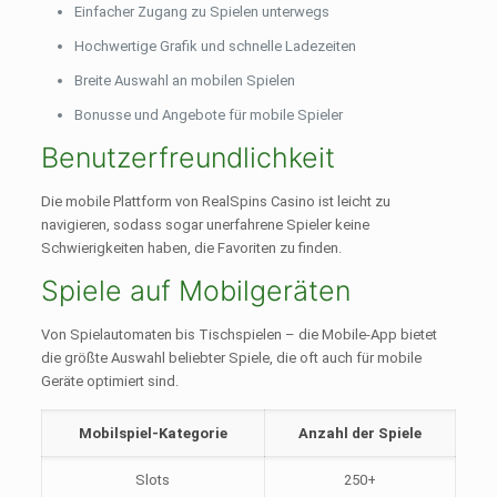
Einfacher Zugang zu Spielen unterwegs
Hochwertige Grafik und schnelle Ladezeiten
Breite Auswahl an mobilen Spielen
Bonusse und Angebote für mobile Spieler
Benutzerfreundlichkeit
Die mobile Plattform von RealSpins Casino ist leicht zu
navigieren, sodass sogar unerfahrene Spieler keine
Schwierigkeiten haben, die Favoriten zu finden.
Spiele auf Mobilgeräten
Von Spielautomaten bis Tischspielen – die Mobile-App bietet
die größte Auswahl beliebter Spiele, die oft auch für mobile
Geräte optimiert sind.
Mobilspiel-Kategorie
Anzahl der Spiele
Slots
250+