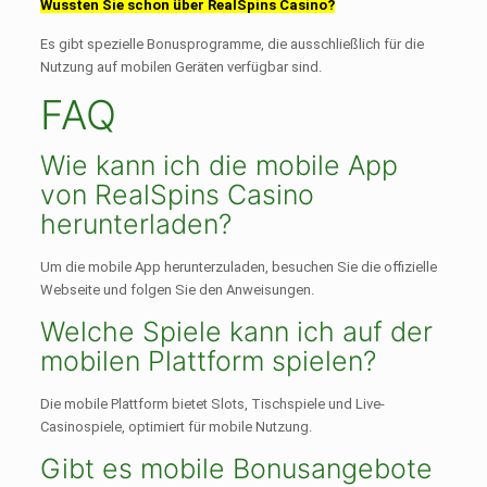
Wussten Sie schon über RealSpins Casino?
Es gibt spezielle Bonusprogramme, die ausschließlich für die
Nutzung auf mobilen Geräten verfügbar sind.
FAQ
Wie kann ich die mobile App
von RealSpins Casino
herunterladen?
Um die mobile App herunterzuladen, besuchen Sie die offizielle
Webseite und folgen Sie den Anweisungen.
Welche Spiele kann ich auf der
mobilen Plattform spielen?
Die mobile Plattform bietet Slots, Tischspiele und Live-
Casinospiele, optimiert für mobile Nutzung.
Gibt es mobile Bonusangebote