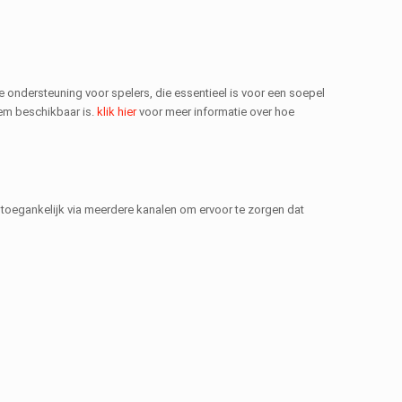
de ondersteuning voor spelers, die essentieel is voor een soepel
eem beschikbaar is.
klik hier
voor meer informatie over hoe
toegankelijk via meerdere kanalen om ervoor te zorgen dat