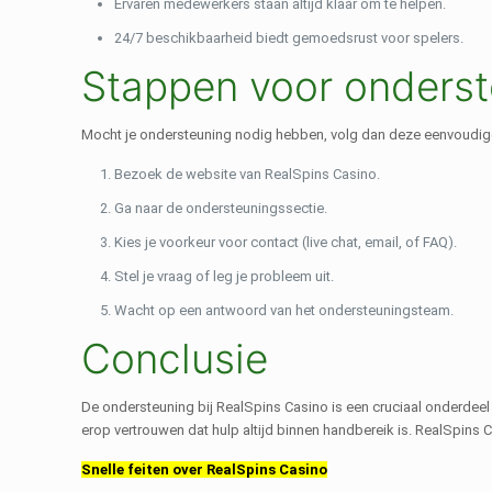
Ervaren medewerkers staan altijd klaar om te helpen.
24/7 beschikbaarheid biedt gemoedsrust voor spelers.
Stappen voor onders
Mocht je ondersteuning nodig hebben, volg dan deze eenvoudig
Bezoek de website van RealSpins Casino.
Ga naar de ondersteuningssectie.
Kies je voorkeur voor contact (live chat, email, of FAQ).
Stel je vraag of leg je probleem uit.
Wacht op een antwoord van het ondersteuningsteam.
Conclusie
De ondersteuning bij RealSpins Casino is een cruciaal onderdee
erop vertrouwen dat hulp altijd binnen handbereik is. RealSpins 
Snelle feiten over RealSpins Casino