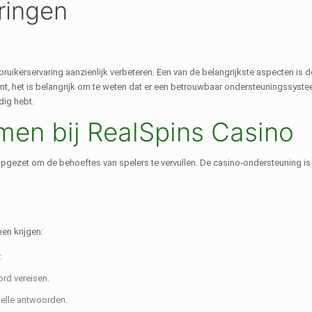
ringen
ruikerservaring aanzienlijk verbeteren. Een van de belangrijkste aspecten is 
unt, het is belangrijk om te weten dat er een betrouwbaar ondersteuningssyst
dig hebt.
en bij RealSpins Casino
gezet om de behoeftes van spelers te vervullen. De casino-ondersteuning is 
en krijgen:
.
ord vereisen.
nelle antwoorden.