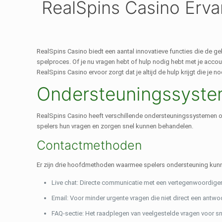
RealSpins Casino Erva
RealSpins Casino biedt een aantal innovatieve functies die de geb
spelproces. Of je nu vragen hebt of hulp nodig hebt met je acco
RealSpins Casino ervoor zorgt dat je altijd de hulp krijgt die je no
Ondersteuningssystem
RealSpins Casino heeft verschillende ondersteuningssystemen op
spelers hun vragen en zorgen snel kunnen behandelen.
Contactmethoden
Er zijn drie hoofdmethoden waarmee spelers ondersteuning kunn
Live chat: Directe communicatie met een vertegenwoordiger
Email: Voor minder urgente vragen die niet direct een antwo
FAQ-sectie: Het raadplegen van veelgestelde vragen voor s