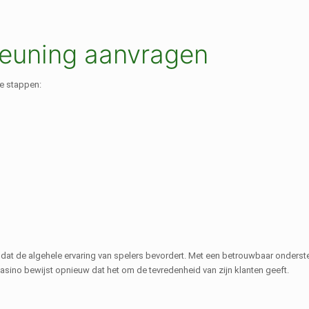
teuning aanvragen
e stappen:
l dat de algehele ervaring van spelers bevordert. Met een betrouwbaar onder
Casino bewijst opnieuw dat het om de tevredenheid van zijn klanten geeft.