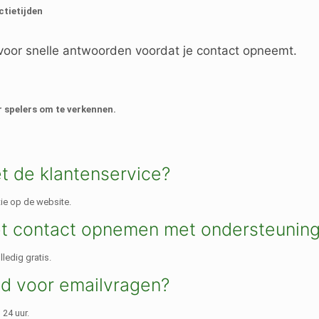
ctietijden
voor snelle antwoorden voordat je contact opneemt.
r spelers om te verkennen.
t de klantenservice?
tie op de website.
het contact opnemen met ondersteunin
ledig gratis.
jd voor emailvragen?
 24 uur.