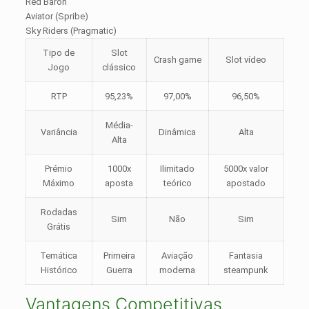
Red Baron
Aviator (Spribe)
Sky Riders (Pragmatic)
Tipo de
Slot
Crash game
Slot vídeo
Jogo
clássico
RTP
95,23%
97,00%
96,50%
Média-
Variância
Dinâmica
Alta
Alta
Prémio
1000x
Ilimitado
5000x valor
Máximo
aposta
teórico
apostado
Rodadas
Sim
Não
Sim
Grátis
Temática
Primeira
Aviação
Fantasia
Histórico
Guerra
moderna
steampunk
Vantagens Competitivas