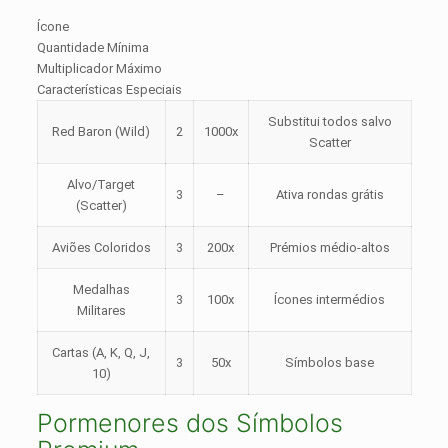
Ícone
Quantidade Mínima
Multiplicador Máximo
Características Especiais
Substitui todos salvo
Red Baron (Wild)
2
1000x
Scatter
Alvo/Target
3
–
Ativa rondas grátis
(Scatter)
Aviões Coloridos
3
200x
Prémios médio-altos
Medalhas
3
100x
Ícones intermédios
Militares
Cartas (A, K, Q, J,
3
50x
Símbolos base
10)
Pormenores dos Símbolos