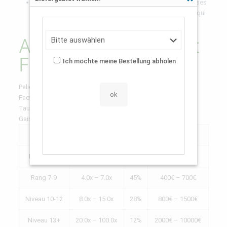
Schließen
Tirer parti de les modes de formation :
Testez diverses
méthodes sans aléa économique pour déterminer celle qui
s’adapte à votre caractère
Analyse des Tours et
Facteurs
Ich möchte meine Bestellung abholen
Palier de Étage
Facteur
Taux de Succès
Gain Potentiel (100€ pariés)
Palier 1-3
1.2x – 1.8x
87%
120€ – 180€
Niveau 4-6
2.0x – 3.5x
68%
200€ – 350€
Rang 7-9
4.0x – 7.0x
45%
400€ – 700€
Niveau 10-12
8.0x – 15.0x
28%
800€ – 1500€
Niveau 13+
20.0x – 100.0x
12%
2000€ – 10000€