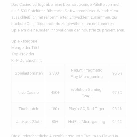
Das Casino verfügt über eine beeindruckende Palette von mehr
als 3.500 Spieltiteln führender Softwareanbieter. Wir arbeiten
ausschließlich mit renommierten Entwicklern zusammen, zur
höchste Qualitätsstandards zu gewährleisten und unseren
Spielern die neuesten Innovationen der Industrie zu präsentieren.
Spielkategorie
Menge der Titel
Top-Provider
RTP-Durchschnitt
NetEnt, Pragmatic
Spielautomaten
2.800+
96.5%
Play, Microgaming
Evolution Gaming,
Live-Casino
450+
97.3%
Ezugi
Tischspiele
180+
Play’n GO, Red Tiger
98.1%
Jackpot-Slots
85+
NetEnt, Microgaming
94.2%
Die durchschnittliche Auszahlungsquote (Return-to-Player) in