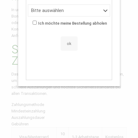
In uns gelten faire Umsatzbedingungen von max. 35x für
Bonusbeträge. Im Vergleich mit der Konkurrenz, wo teils 50x
oder mehr gefordert werden, bieten wir deutlich bessere
Ich möchte meine Bestellung abholen
Konditionen. Zudem besitzen Spieler 30 Tage Zeit, um jene
Anforderungen zu meistern.
Sichere und flexible
Zahlungsoptionen
Das Casino unterstützt ein breite Palette an Zahlungsmethoden,
um allen Präferenzen gerecht zu werden. Wir versprechen
schnelle Auszahlungen und höchste Sicherheitsstandards bei
allen Transaktionen.
Zahlungsmethode
Mindesteinzahlung
Auszahlungsdauer
Gebühren
10
Visa/Mastercard
1-3 Arbeitstage
Kostenlos