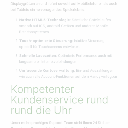
Displaygrößen an und liefert sowohl auf Mobiltelefonen als auch
bei Tablets ein hervorragendes Spielerlebnis.
Native HTML5-Technologie:
Sämtliche Spiele laufen
smooth auf iOS, Android-Geräten und anderen Mobile-
Betriebssystemen
Touch-optimierte Steuerung:
Intuitive Steuerung
speziell für Touchscreens entwickelt
Schnelle Ladezeiten:
Optimierte Performance auch mit
langsameren Internetverbindungen
Umfassende Kontoverwaltung:
Ein- und Auszahlungen
wie auch alle Account-Funktionen auf dem Handy verfügbar
Kompetenter
Kundenservice rund
rund die Uhr
Unser mehrsprachiges Support-Team steht Ihnen 24 Std. am