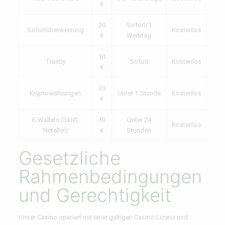
€
20
Sofort/1
Sofortüberweisung
Kostenlos
€
Werktag
10
Trustly
Sofort
Kostenlos
€
20
Kryptowährungen
Unter 1 Stunde
Kostenlos
€
E-Wallets (Skrill,
10
Unter 24
Kostenlos
Neteller)
€
Stunden
Gesetzliche
Rahmenbedingungen
und Gerechtigkeit
Unser Casino operiert mit einer gültigen Casino-Lizenz und