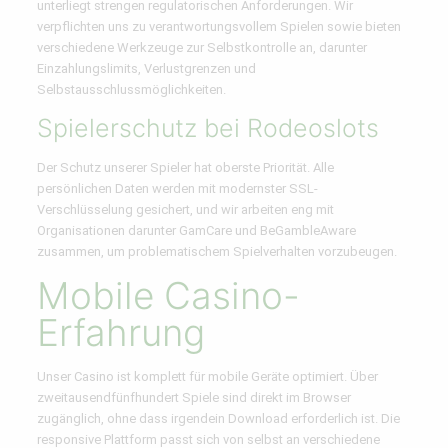
unterliegt strengen regulatorischen Anforderungen. Wir
verpflichten uns zu verantwortungsvollem Spielen sowie bieten
verschiedene Werkzeuge zur Selbstkontrolle an, darunter
Einzahlungslimits, Verlustgrenzen und
Selbstausschlussmöglichkeiten.
Spielerschutz bei Rodeoslots
Der Schutz unserer Spieler hat oberste Priorität. Alle
persönlichen Daten werden mit modernster SSL-
Verschlüsselung gesichert, und wir arbeiten eng mit
Organisationen darunter GamCare und BeGambleAware
zusammen, um problematischem Spielverhalten vorzubeugen.
Mobile Casino-
Erfahrung
Unser Casino ist komplett für mobile Geräte optimiert. Über
zweitausendfünfhundert Spiele sind direkt im Browser
zugänglich, ohne dass irgendein Download erforderlich ist. Die
responsive Plattform passt sich von selbst an verschiedene