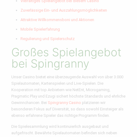
Vielfältiges Spielangebot bei diesem Casino
Zuverlässige Ein- und Auszahlungsmöglichkeiten
Attraktive Willkommensboni und Aktionen
Mobile Spielerfahrung
Regulierung und Spielerschutz
Großes Spielangebot
bei Spingranny
Unser Casino bietet eine überzeugende Auswahl von über 3.000
Spielautomaten, Kartenspielen und Live-Spielen. Die
Kooperation mit top Anbietern wie NetEnt, Microgaming,
Pragmatic Play und Ezugi sichert höchste Standards und ehrliche
Gewinnchancen. Bei
Spingranny Casino
platzieren wir
besonderen Fokus auf Diversität, so dass sowohl Einsteiger als
ebenso erfahrene Spieler das richtige Programm finden.
Die Spielesammlung wird kontinuierlich ausgebaut und
aufgefrischt. Bewährte Spielautomaten befinden sich neben