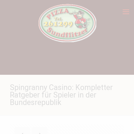
Spingranny Casino: Kompletter
Ratgeber für Spieler in der
Bundesrepublik