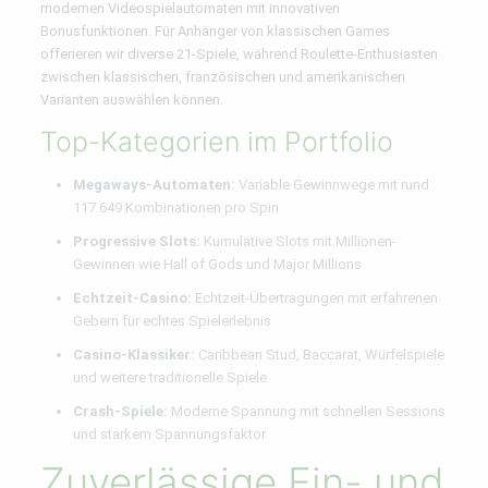
modernen Videospielautomaten mit innovativen
Bonusfunktionen. Für Anhänger von klassischen Games
offerieren wir diverse 21-Spiele, während Roulette-Enthusiasten
zwischen klassischen, französischen und amerikanischen
Varianten auswählen können.
Top-Kategorien im Portfolio
Megaways-Automaten:
Variable Gewinnwege mit rund
117.649 Kombinationen pro Spin
Progressive Slots:
Kumulative Slots mit Millionen-
Gewinnen wie Hall of Gods und Major Millions
Echtzeit-Casino:
Echtzeit-Übertragungen mit erfahrenen
Gebern für echtes Spielerlebnis
Casino-Klassiker:
Caribbean Stud, Baccarat, Würfelspiele
und weitere traditionelle Spiele
Crash-Spiele:
Moderne Spannung mit schnellen Sessions
und starkem Spannungsfaktor
Zuverlässige Ein- und