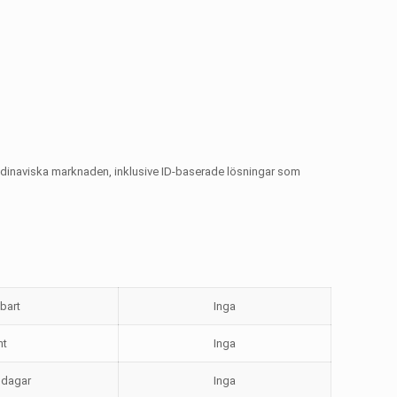
kandinaviska marknaden, inklusive ID-baserade lösningar som
bart
Inga
nt
Inga
sdagar
Inga