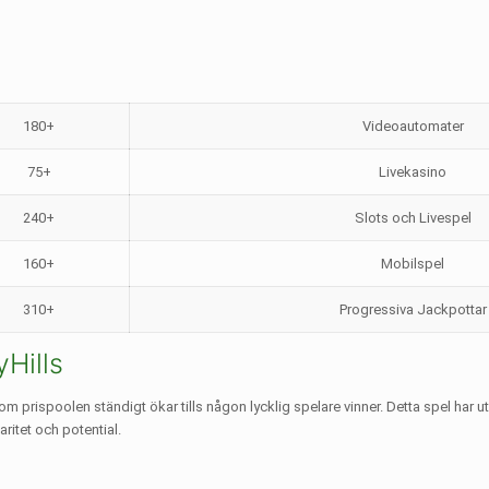
180+
Videoautomater
75+
Livekasino
240+
Slots och Livespel
160+
Mobilspel
310+
Progressiva Jackpottar
Hills
prispoolen ständigt ökar tills någon lycklig spelare vinner. Detta spel har ut
aritet och potential.