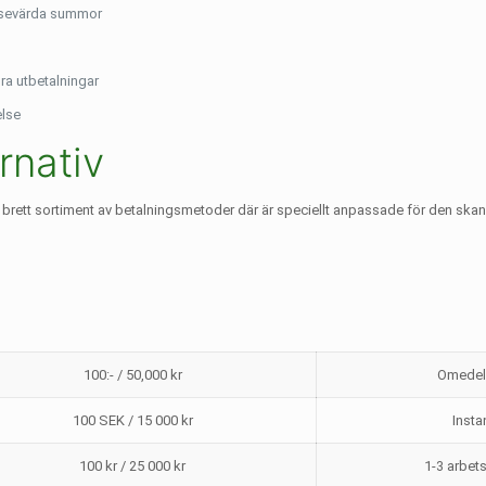
avsevärda summor
ra utbetalningar
else
rnativ
tt brett sortiment av betalningsmetoder där är speciellt anpassade för den s
100:- / 50,000 kr
Omedel
100 SEK / 15 000 kr
Insta
100 kr / 25 000 kr
1-3 arbet