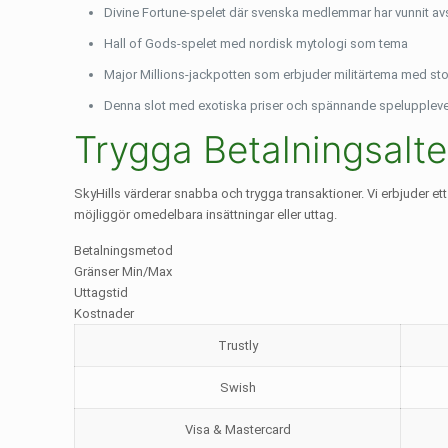
Divine Fortune-spelet där svenska medlemmar har vunnit 
Hall of Gods-spelet med nordisk mytologi som tema
Major Millions-jackpotten som erbjuder militärtema med sto
Denna slot med exotiska priser och spännande spelupplev
Trygga Betalningsalte
SkyHills värderar snabba och trygga transaktioner. Vi erbjuder e
möjliggör omedelbara insättningar eller uttag.
Betalningsmetod
Gränser Min/Max
Uttagstid
Kostnader
Trustly
Swish
Visa & Mastercard