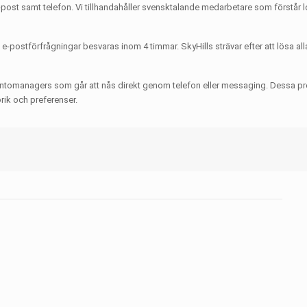
post samt telefon. Vi tillhandahåller svensktalande medarbetare som förstår l
e-postförfrågningar besvaras inom 4 timmar. SkyHills strävar efter att lösa alla
kontomanagers som går att nås direkt genom telefon eller messaging. Dessa p
rik och preferenser.