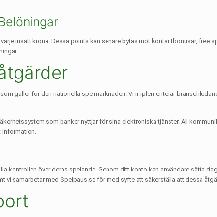
Belöningar
arje insatt krona. Dessa points kan senare bytas mot kontantbonusar, free spin
ningar.
åtgärder
gar som gäller för den nationella spelmarknaden. Vi implementerar branschledand
erhetssystem som banker nyttjar för sina elektroniska tjänster. All kommunika
t information.
ehålla kontrollen över deras spelande. Genom ditt konto kan användare sätta da
mt vi samarbetar med Spelpaus.se för med syfte att säkerställa att dessa åtgär
port