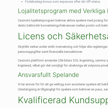
Födelsedag-bonus som anpassas efter din VIP-status
Lojalitetsprogram med Verkliga 
Casinots lojalitetsprogram belönar aktiva spelare med poäng för v
desto bättre blir konverteringsfrekvensen mellan points och belö
Licens och Säkerhets
SkyHills verkar under strikt övervakning och följer alla reglerin
personuppgifter samt finansiella transaktioner.
Casinots plattform använder 256-bitars SSL-kryptering, samma säk
krypterad, vilket gör det omöjligt för obehöriga att avlyssna priva
Ansvarsfullt Spelande
Vi tar ansvar för för att ge verktyg som assisterar spelare att b
Utestängning är tillgängligt för spelare som behöver en paus, sa
Kvalificerad Kundsup