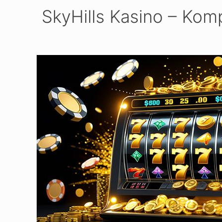
SkyHills Kasino – Kom