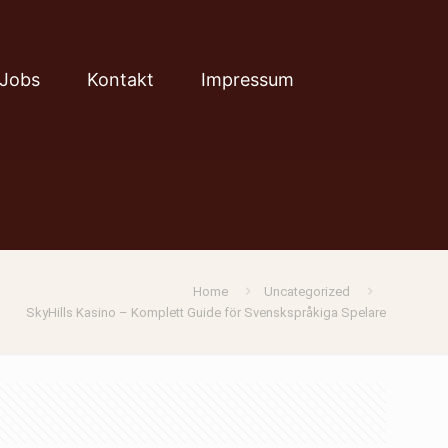
Jobs
Kontakt
Impressum
Home
Uncategorized
SkyHills Kasino – Komplett Guide för Svenskspråkiga Spelare