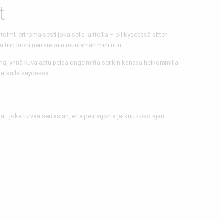
t
ii erinomaisesti jokaisella laitteilla – oli kyseessä sitten
ä tilin luominen vie vain muutaman minuutin.
ninä, ynnä kuvalaatu pelaa ongelmitta senkin kanssa heikommilla
matkalla käydessä.
, joka turvaa sen asian, että pelitarjonta jatkuu koko ajan