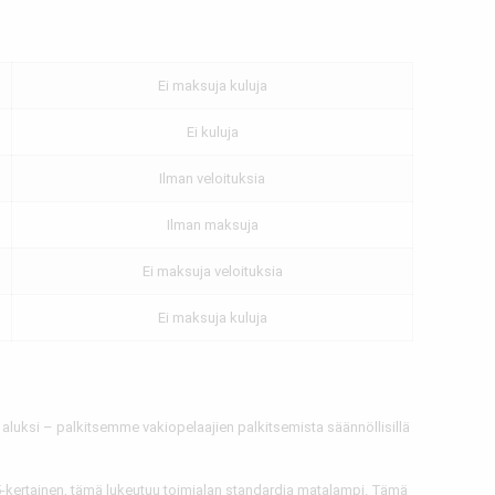
Ei maksuja kuluja
Ei kuluja
Ilman veloituksia
Ilman maksuja
Ei maksuja veloituksia
Ei maksuja kuluja
aluksi – palkitsemme vakiopelaajien palkitsemista säännöllisillä
 35-kertainen, tämä lukeutuu toimialan standardia matalampi. Tämä