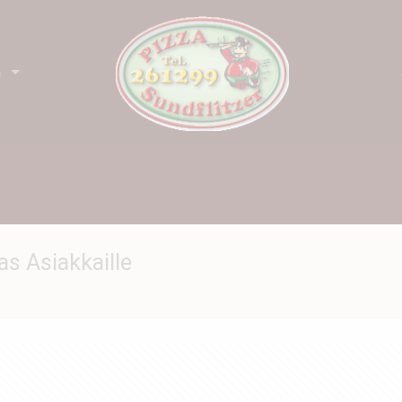
n
as Asiakkaille