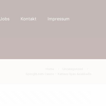
Jobs
Kontakt
Impressum
Home
Uncategorized
Spinight-netti Casino – Kattava Opas Asiakkaille