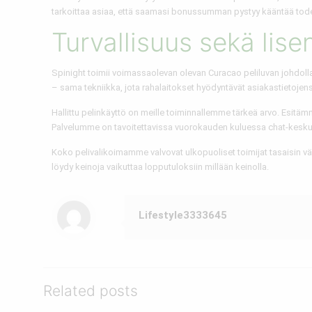
tarkoittaa asiaa, että saamasi bonussumman pystyy kääntää todell
Turvallisuus sekä lise
Spinight toimii voimassaolevan olevan Curacao peliluvan johdo
– sama tekniikka, jota rahalaitokset hyödyntävät asiakastietojen
Hallittu pelinkäyttö on meille toiminnallemme tärkeä arvo. Esitämme
Palvelumme on tavoitettavissa vuorokauden kuluessa chat-keskust
Koko pelivalikoimamme valvovat ulkopuoliset toimijat tasaisin vä
löydy keinoja vaikuttaa lopputuloksiin millään keinolla.
Lifestyle3333645
Related posts