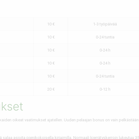
10 €
1-3 työpäivää
10 €
0-24 tuntia
10 €
0-24 h
10 €
0-24 h
10 €
0-24 tuntia
20 €
0-12 h
ukset
aiden oikeat vaatimukset ajatellen. Uuden pelaajan bonus on vain pelkästään 
 salaa asioita pienikokoisella kirjaimilla. Normaali kierrätyskerroin lukeutuu