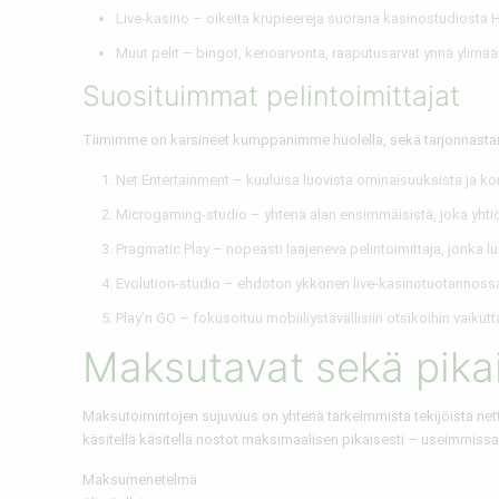
Live-kasino – oikeita krupieereja suorana kasinostudiosta 
Muut pelit – bingot, kenoarvonta, raaputusarvat ynnä ylimäär
Suosituimmat pelintoimittajat
Tiimimme on karsineet kumppanimme huolella, sekä tarjonnastamme
Net Entertainment – kuuluisa luovista ominaisuuksista ja ko
Microgaming-studio – yhtenä alan ensimmäisistä, joka yhtiö 
Pragmatic Play – nopeasti laajeneva pelintoimittaja, jonka l
Evolution-studio – ehdoton ykkönen live-kasinotuotannoss
Play’n GO – fokusoituu mobiiliystävällisiin otsikoihin vaikutt
Maksutavat sekä pikai
Maksutoimintojen sujuvuus on yhtenä tärkeimmistä tekijöistä nett
käsitellä käsitellä nostot maksimaalisen pikaisesti – useimmissa 
Maksumenetelmä