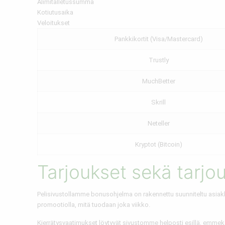
Alimitalletussumma
Kotiutusaika
Veloitukset
Pankkikortit (Visa/Mastercard)
Trustly
MuchBetter
Skrill
Neteller
Kryptot (Bitcoin)
Tarjoukset sekä tarjo
Pelisivustollamme bonusohjelma on rakennettu suunniteltu asiakk
promootiolla, mitä tuodaan joka viikko.
Kierrätysvaatimukset löytyvät sivustomme helposti esillä, emmekä