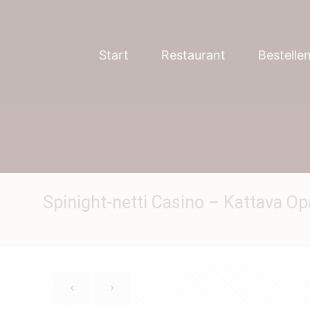
Start
Restaurant
Bestelle
Spinight-netti Casino – Kattava Op