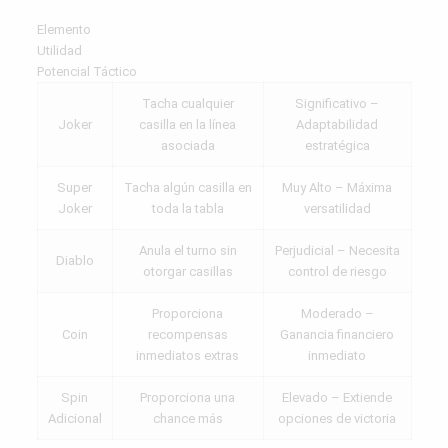
Elemento
Utilidad
Potencial Táctico
Tacha cualquier
Significativo –
Joker
casilla en la línea
Adaptabilidad
asociada
estratégica
Super
Tacha algún casilla en
Muy Alto – Máxima
Joker
toda la tabla
versatilidad
Anula el turno sin
Perjudicial – Necesita
Diablo
otorgar casillas
control de riesgo
Proporciona
Moderado –
Coin
recompensas
Ganancia financiero
inmediatos extras
inmediato
Spin
Proporciona una
Elevado – Extiende
Adicional
chance más
opciones de victoria