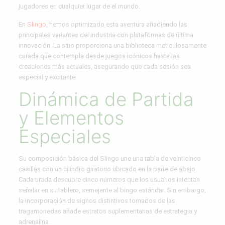
jugadores en cualquier lugar de el mundo.
En
Slingo
, hemos optimizado esta aventura añadiendo las
principales variantes del industria con plataformas de última
innovación. La sitio proporciona una biblioteca meticulosamente
curada que contempla desde juegos icónicos hasta las
creaciones más actuales, asegurando que cada sesión sea
especial y excitante.
Dinámica de Partida
y Elementos
Especiales
Su composición básica del Slingo une una tabla de veinticinco
casillas con un cilindro giratorio ubicado en la parte de abajo.
Cada tirada descubre cinco números que los usuarios intentan
señalar en su tablero, semejante al bingo estándar. Sin embargo,
la incorporación de signos distintivos tomados de las
tragamonedas añade estratos suplementarias de estrategia y
adrenalina.