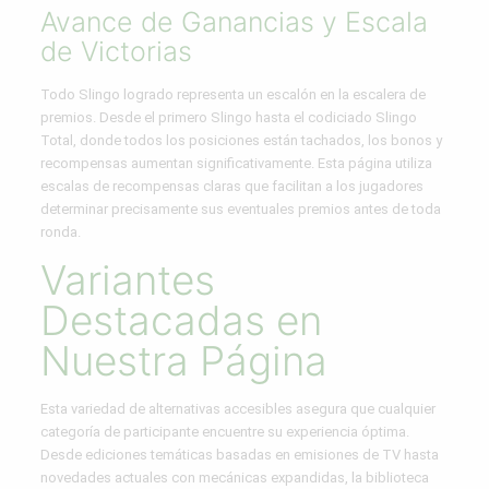
Avance de Ganancias y Escala
de Victorias
Todo Slingo logrado representa un escalón en la escalera de
premios. Desde el primero Slingo hasta el codiciado Slingo
Total, donde todos los posiciones están tachados, los bonos y
recompensas aumentan significativamente. Esta página utiliza
escalas de recompensas claras que facilitan a los jugadores
determinar precisamente sus eventuales premios antes de toda
ronda.
Variantes
Destacadas en
Nuestra Página
Esta variedad de alternativas accesibles asegura que cualquier
categoría de participante encuentre su experiencia óptima.
Desde ediciones temáticas basadas en emisiones de TV hasta
novedades actuales con mecánicas expandidas, la biblioteca