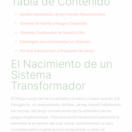
Tabla de Contenido
Nuestro Nacimiento de un Formato Revolucionario
Sistema de Partida y Rasgos Distintivas
Variantes Destacadas en Nuestra Sitio
Estrategias para Incrementar tus Victorias
Por Qué Seleccionar La Propuesta de Slingo
El Nacimiento de un
Sistema
Transformador
El Slingo surgió en mil novecientos noventa y cuatro cuando Sal
Falciglia Sr., un emprendedor de New Jersey, mezcló hábilmente
las normas del bingo convencional con la adrenalina de las
juegos tragamonedas. Esta innovación revolucionó para toda la
eternidad el escenario del ocio virtual, estableciendo un tipo
completamente original que ha conquistado a miles de