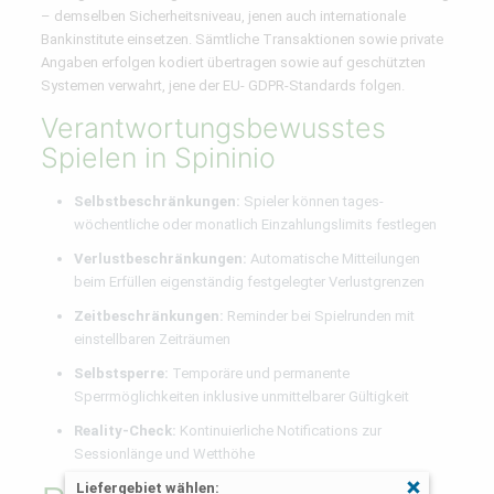
– demselben Sicherheitsniveau, jenen auch internationale
Bankinstitute einsetzen. Sämtliche Transaktionen sowie private
Angaben erfolgen kodiert übertragen sowie auf geschützten
Systemen verwahrt, jene der EU- GDPR-Standards folgen.
Verantwortungsbewusstes
Spielen in Spininio
Selbstbeschränkungen:
Spieler können tages-
wöchentliche oder monatlich Einzahlungslimits festlegen
Verlustbeschränkungen:
Automatische Mitteilungen
beim Erfüllen eigenständig festgelegter Verlustgrenzen
Zeitbeschränkungen:
Reminder bei Spielrunden mit
einstellbaren Zeiträumen
Selbstsperre:
Temporäre und permanente
Sperrmöglichkeiten inklusive unmittelbarer Gültigkeit
Reality-Check:
Kontinuierliche Notifications zur
Sessionlänge und Wetthöhe
Liefergebiet wählen: