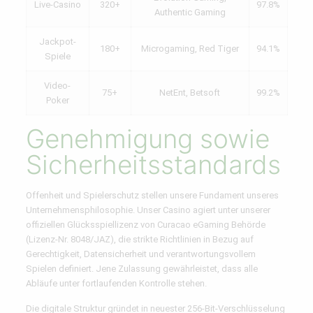
Live-Casino
320+
97.8%
Authentic Gaming
Jackpot-
180+
Microgaming, Red Tiger
94.1%
Spiele
Video-
75+
NetEnt, Betsoft
99.2%
Poker
Genehmigung sowie
Sicherheitsstandards
Offenheit und Spielerschutz stellen unsere Fundament unseres
Unternehmensphilosophie. Unser Casino agiert unter unserer
offiziellen Glücksspiellizenz von Curacao eGaming Behörde
(Lizenz-Nr. 8048/JAZ), die strikte Richtlinien in Bezug auf
Gerechtigkeit, Datensicherheit und verantwortungsvollem
Spielen definiert. Jene Zulassung gewährleistet, dass alle
Abläufe unter fortlaufenden Kontrolle stehen.
Die digitale Struktur gründet in neuester 256-Bit-Verschlüsselung