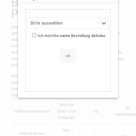
Bonusangebote und
Schließen
Promotionen
Das Prämienprogramm wurde gezielt entwickelt, um
gleichermaßen Neukunden sowie beständigen Stammspielern
Ich möchte meine Bestellung abholen
reizvolle Mehrwerte zu bieten. Im Gegensatz zu viele
Konkurrenten setzen uns bei realistische Rollover-
Anforderungen, welche effektiv umsetzbar sind. Unser typische
Umsatzfaktor in der Plattform liegt auf Faktor 35, während einige
Promotionen selbst lediglich 25x erfordern.
Bonustyp
Bonushöhe
Umsatzanforderung
Gültigkeitsdauer
100% bis
30
Willkommensbonus
500€ + 200
35x
Kalenderta
Freispiele
50%
Reload-Bonus