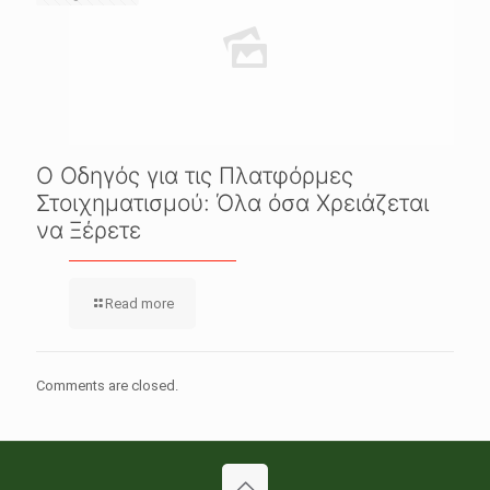
Ο Οδηγός για τις Πλατφόρμες
Στοιχηματισμού: Όλα όσα Χρειάζεται
να Ξέρετε
Read more
Comments are closed.