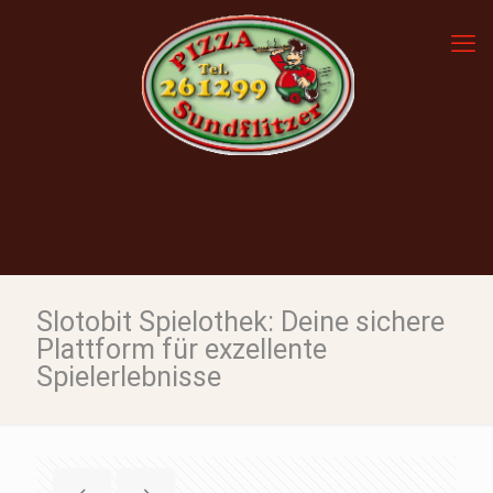
Slotobit Spielothek: Deine sichere
Plattform für exzellente
Spielerlebnisse