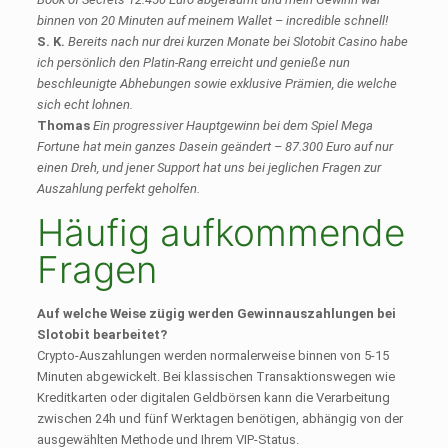
binnen von 20 Minuten auf meinem Wallet – incredible schnell!
S. K.
Bereits nach nur drei kurzen Monate bei Slotobit Casino habe
ich persönlich den Platin-Rang erreicht und genieße nun
beschleunigte Abhebungen sowie exklusive Prämien, die welche
sich echt lohnen.
Thomas
Ein progressiver Hauptgewinn bei dem Spiel Mega
Fortune hat mein ganzes Dasein geändert – 87.300 Euro auf nur
einen Dreh, und jener Support hat uns bei jeglichen Fragen zur
Auszahlung perfekt geholfen.
Häufig aufkommende
Fragen
Auf welche Weise zügig werden Gewinnauszahlungen bei
Slotobit bearbeitet?
Crypto-Auszahlungen werden normalerweise binnen von 5-15
Minuten abgewickelt. Bei klassischen Transaktionswegen wie
Kreditkarten oder digitalen Geldbörsen kann die Verarbeitung
zwischen 24h und fünf Werktagen benötigen, abhängig von der
ausgewählten Methode und Ihrem VIP-Status.