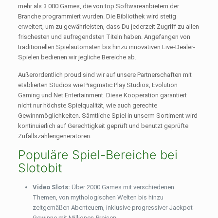
mehr als 3.000 Games, die von top Softwareanbietern der
Branche programmiert wurden. Die Bibliothek wird stetig
erweitert, um zu gewährleisten, dass Du jederzeit Zugriff zu allen
frischesten und aufregendsten Titeln haben. Angefangen von
traditionellen Spielautomaten bis hinzu innovativen Live-Dealer-
Spielen bedienen wir jegliche Bereiche ab.
Außerordentlich proud sind wir auf unsere Partnerschaften mit
etablierten Studios wie Pragmatic Play Studios, Evolution
Gaming und Net Entertainment. Diese Kooperation garantiert
nicht nur höchste Spielqualität, wie auch gerechte
Gewinnmöglichkeiten. Sämtliche Spiel in unserm Sortiment wird
kontinuierlich auf Gerechtigkeit geprüft und benutzt geprüfte
Zufallszahlengeneratoren.
Populäre Spiel-Bereiche bei
Slotobit
Video Slots:
Über 2000 Games mit verschiedenen
Themen, von mythologischen Welten bis hinzu
zeitgemäßen Abenteuern, inklusive progressiver Jackpot-
Gewinne mit Millionen-Preisen