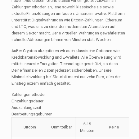
haben. Aus diesem Grund stellen wir ein große Auswahl an
Zahlungsmethoden an, jene sowohl klassische als sowie
aktuelle Finanzlösungen umfassen. Unsere innovative Plattform
unterstützt Digitalwährungen wie Bitcoin-Zahlungen, Ethereum
und LTC, was uns zu einer der modernsten Alternativen auf
diesem Sektor macht. Jene virtuellen Währungen gewährleisten
schnelle Abhebungen binnen von Minuten statt Wochen.
Außer Cryptos akzeptieren wir auch klassische Optionen wie
Kreditkartenabwicklung und E-Wallets. Alle Überweisung wird
mittels neueste Encryption-Technologie geschützt, so dass
Deine finanziellen Daten jederzeit sicher bleiben. Unsere
Minimaleinzahlung bei Slotobit macht nur zehn Euro, dies den
Einstieg extrem einfach gestaltet.
Zahlungsmethode
Einzahlungsdauer
Auszahlungszeit
Bearbeitungsgebühren
5-15
Bitcoin
Unmittelbar
Keine
Minuten