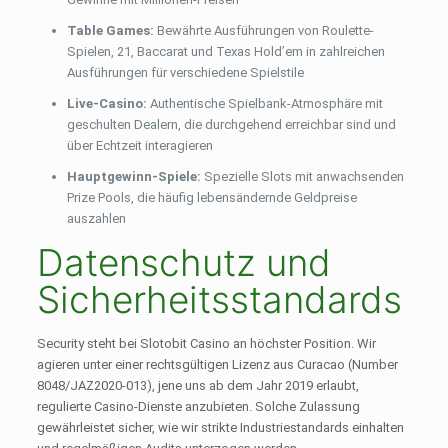
Table Games:
Bewährte Ausführungen von Roulette-
Spielen, 21, Baccarat und Texas Hold’em in zahlreichen
Ausführungen für verschiedene Spielstile
Live-Casino:
Authentische Spielbank-Atmosphäre mit
geschulten Dealern, die durchgehend erreichbar sind und
über Echtzeit interagieren
Hauptgewinn-Spiele:
Spezielle Slots mit anwachsenden
Prize Pools, die häufig lebensändernde Geldpreise
auszahlen
Datenschutz und
Sicherheitsstandards
Security steht bei Slotobit Casino an höchster Position. Wir
agieren unter einer rechtsgültigen Lizenz aus Curacao (Number
8048/JAZ2020-013), jene uns ab dem Jahr 2019 erlaubt,
regulierte Casino-Dienste anzubieten. Solche Zulassung
gewährleistet sicher, wie wir strikte Industriestandards einhalten