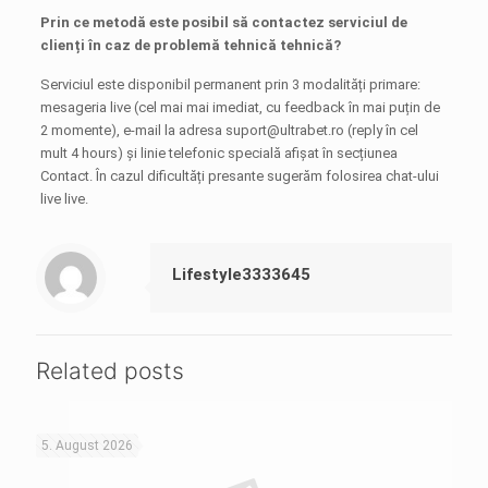
Prin ce metodă este posibil să contactez serviciul de
clienți în caz de problemă tehnică tehnică?
Serviciul este disponibil permanent prin 3 modalități primare:
mesageria live (cel mai mai imediat, cu feedback în mai puțin de
2 momente), e-mail la adresa suport@ultrabet.ro (reply în cel
mult 4 hours) și linie telefonic specială afișat în secțiunea
Contact. În cazul dificultăți presante sugerăm folosirea chat-ului
live live.
Lifestyle3333645
Related posts
5. August 2026