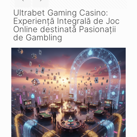
Ultrabet Gaming Casino:
Experiență Integrală de Joc
Online destinată Pasionații
de Gambling