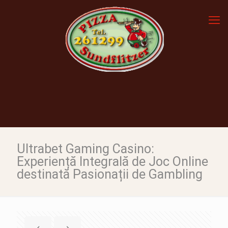
Ultrabet Gaming Casino:
Experiență Integrală de Joc Online
destinată Pasionații de Gambling