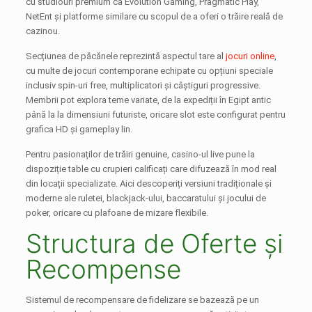
cu studiouri premium ca Evolution Gaming, Pragmatic Play,
NetEnt și platforme similare cu scopul de a oferi o trăire reală de
cazinou.
Secțiunea de păcănele reprezintă aspectul tare al
jocuri online
,
cu multe de jocuri contemporane echipate cu opțiuni speciale
inclusiv spin-uri free, multiplicatori și câștiguri progressive.
Membrii pot explora teme variate, de la expediții în Egipt antic
până la la dimensiuni futuriste, oricare slot este configurat pentru
grafica HD și gameplay lin.
Pentru pasionaților de trăiri genuine, casino-ul live pune la
dispoziție table cu crupieri calificați care difuzează în mod real
din locații specializate. Aici descoperiți versiuni tradiționale și
moderne ale ruletei, blackjack-ului, baccaratului și jocului de
poker, oricare cu plafoane de mizare flexibile.
Structura de Oferte și
Recompense
Sistemul de recompensare de fidelizare se bazează pe un