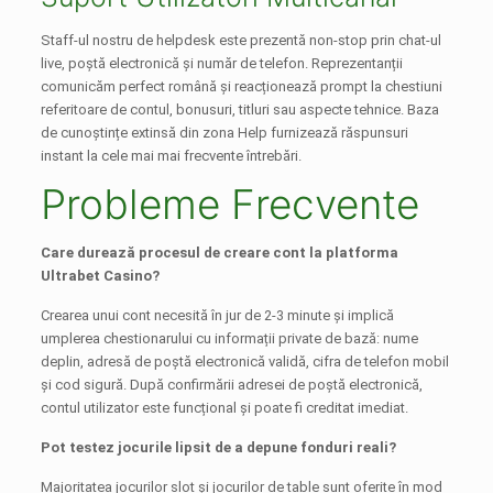
Staff-ul nostru de helpdesk este prezentă non-stop prin chat-ul
live, poștă electronică și număr de telefon. Reprezentanții
comunicăm perfect română și reacționează prompt la chestiuni
referitoare de contul, bonusuri, titluri sau aspecte tehnice. Baza
de cunoștințe extinsă din zona Help furnizează răspunsuri
instant la cele mai mai frecvente întrebări.
Probleme Frecvente
Care durează procesul de creare cont la platforma
Ultrabet Casino?
Crearea unui cont necesită în jur de 2-3 minute și implică
umplerea chestionarului cu informații private de bază: nume
deplin, adresă de poștă electronică validă, cifra de telefon mobil
și cod sigură. După confirmării adresei de poștă electronică,
contul utilizator este funcțional și poate fi creditat imediat.
Pot testez jocurile lipsit de a depune fonduri reali?
Majoritatea jocurilor slot și jocurilor de table sunt oferite în mod