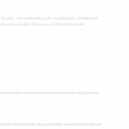
 Spielen, während Kartenspiele wie Blackjack, Roulette und
 professionellen Croupiers in Echtzeit bereitstellt.
ese besonderen Games bieten kreative Features und spezielle
n 67% der deutschen digitalen Nutzer elektronische Payment-