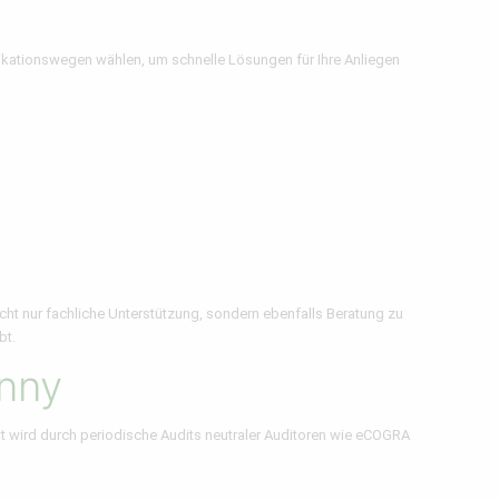
ationswegen wählen, um schnelle Lösungen für Ihre Anliegen
cht nur fachliche Unterstützung, sondern ebenfalls Beratung zu
bt.
anny
tät wird durch periodische Audits neutraler Auditoren wie eCOGRA