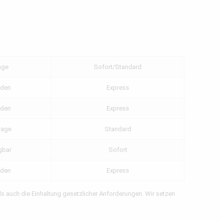
age
Sofort/Standard
nden
Express
nden
Express
tage
Standard
gbar
Sofort
nden
Express
als auch die Einhaltung gesetzlicher Anforderungen. Wir setzen