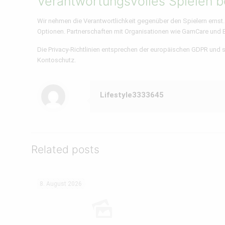
Verantwortungsvolles Spielen b
Wir nehmen die Verantwortlichkeit gegenüber den Spielern ernst.
Optionen. Partnerschaften mit Organisationen wie GamCare und 
Die Privacy-Richtlinien entsprechen der europäischen GDPR und s
Kontoschutz.
Lifestyle3333645
Related posts
8. August 2026