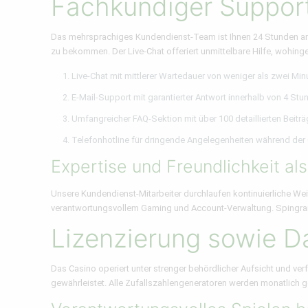
Fachkundiger Suppor
Das mehrsprachiges Kundendienst-Team ist Ihnen 24 Stunden am
zu bekommen. Der Live-Chat offeriert unmittelbare Hilfe, wohing
Live-Chat mit mittlerer Wartedauer von weniger als zwei Min
E-Mail-Support mit garantierter Antwort innerhalb von 4 Stu
Umfangreicher FAQ-Sektion mit über 100 detaillierten Beitr
Telefonhotline für dringende Angelegenheiten während der
Expertise und Freundlichkeit al
Unsere Kundendienst-Mitarbeiter durchlaufen kontinuierliche Wei
verantwortungsvollem Gaming und Account-Verwaltung. Spingranny
Lizenzierung sowie D
Das Casino operiert unter strenger behördlicher Aufsicht und ver
gewährleistet. Alle Zufallszahlengeneratoren werden monatlich get