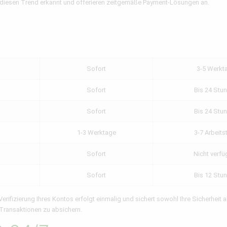
en diesen Trend erkannt und offerieren zeitgemäße Payment-Lösungen an.
Sofort
3-5 Werkt
Sofort
Bis 24 Stu
Sofort
Bis 24 Stu
1-3 Werktage
3-7 Arbeits
Sofort
Nicht verfü
Sofort
Bis 12 Stu
rifizierung Ihres Kontos erfolgt einmalig und sichert sowohl Ihre Sicherheit 
Transaktionen zu absichern.