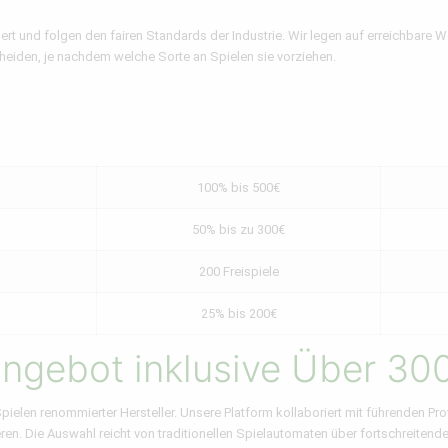
t und folgen den fairen Standards der Industrie. Wir legen auf erreichbare W
heiden, je nachdem welche Sorte an Spielen sie vorziehen.
100% bis 500€
50% bis zu 300€
200 Freispiele
25% bis 200€
ngebot inklusive Über 300
pielen renommierter Hersteller. Unsere Platform kollaboriert mit führenden Pr
ren. Die Auswahl reicht von traditionellen Spielautomaten über fortschreiten