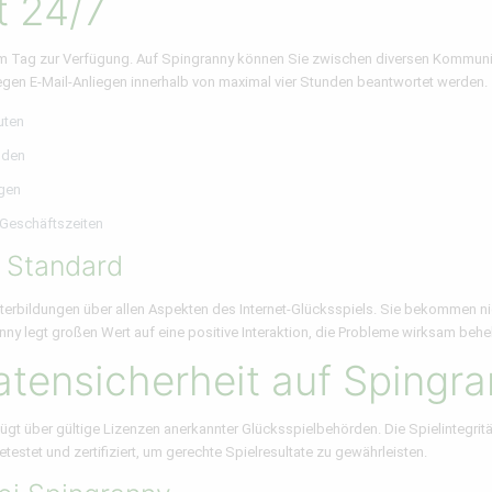
t 24/7
 Tag zur Verfügung. Auf Spingranny können Sie zwischen diversen Kommunik
egen E-Mail-Anliegen innerhalb von maximal vier Stunden beantwortet werden.
uten
nden
ägen
 Geschäftszeiten
s Standard
terbildungen über allen Aspekten des Internet-Glücksspiels. Sie bekommen ni
 legt großen Wert auf eine positive Interaktion, die Probleme wirksam behe
atensicherheit auf Spingr
fügt über gültige Lizenzen anerkannter Glücksspielbehörden. Die Spielintegri
estet und zertifiziert, um gerechte Spielresultate zu gewährleisten.