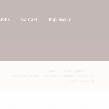
Jobs
Kontakt
Impressum
Home
Uncategorized
Spingranny Casino – Eure Seriöse Platform für Exzellentes
Online-Glücksspiel