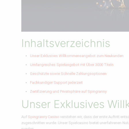
Inhaltsverzeichnis
Unser Exklusives Willkommensangebot zum Neukunden
Umfangreiches Spielangebot mit Über 3000 Titeln
Geschützte sowie Schnelle Zahlungsoptionen
Fachkundiger Support jederzeit
Zertifizierung und Privatsphäre auf Spingranny
Unser Exklusives Wi
Auf
Spingranny Casino
verstehen wir, dass der erste Auftritt en
zugeschnitten wurde. Unser Spielcasino bietet unerfahrenen Nutz
werden.