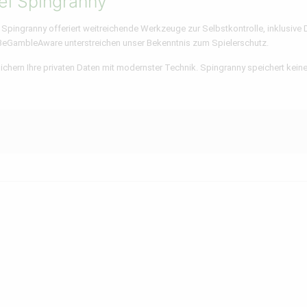
ei Spingranny
 Spingranny offeriert weitreichende Werkzeuge zur Selbstkontrolle, inklusive
BeGambleAware unterstreichen unser Bekenntnis zum Spielerschutz.
ichern Ihre privaten Daten mit modernster Technik. Spingranny speichert kein