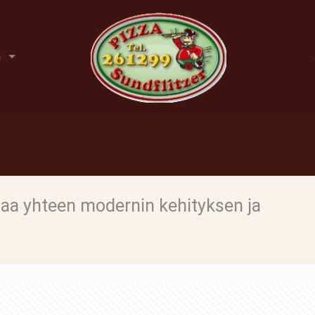
n
ttaa yhteen modernin kehityksen ja