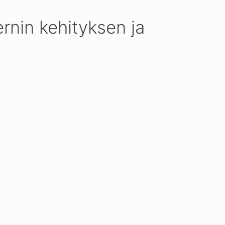
rnin kehityksen ja