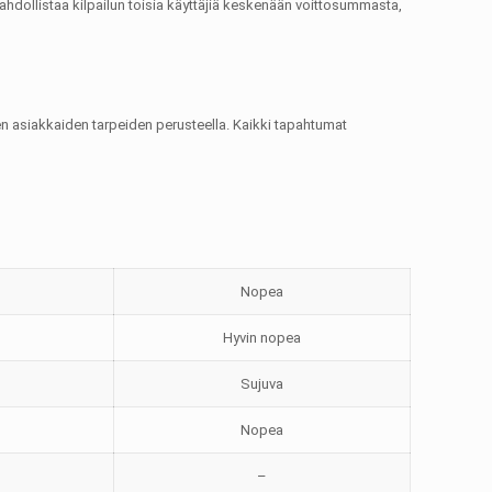
dollistaa kilpailun toisia käyttäjiä keskenään voittosummasta,
men asiakkaiden tarpeiden perusteella. Kaikki tapahtumat
Nopea
Hyvin nopea
Sujuva
Nopea
–