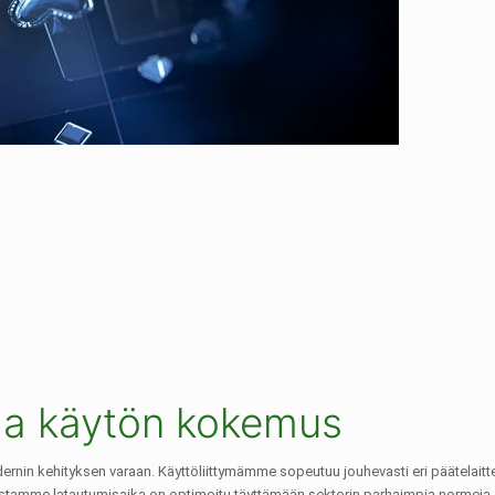
ja käytön kokemus
dernin kehityksen varaan. Käyttöliittymämme sopeutuu jouhevasti eri päätelai
. Alustamme latautumisaika on optimoitu täyttämään sektorin parhaimpia normeja