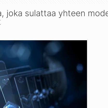
a, joka sulattaa yhteen mode
t