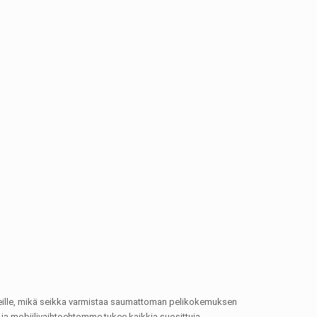
tteille, mikä seikka varmistaa saumattoman pelikokemuksen
, ja mobiilivaihtoehtomme tukee kaikkia suosittuja