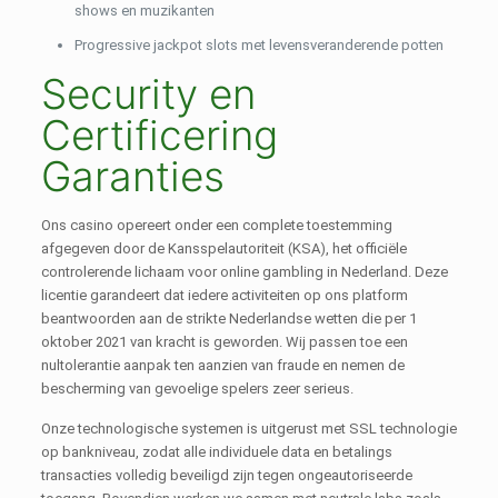
shows en muzikanten
Progressive jackpot slots met levensveranderende potten
Security en
Certificering
Garanties
Ons casino opereert onder een complete toestemming
afgegeven door de Kansspelautoriteit (KSA), het officiële
controlerende lichaam voor online gambling in Nederland. Deze
licentie garandeert dat iedere activiteiten op ons platform
beantwoorden aan de strikte Nederlandse wetten die per 1
oktober 2021 van kracht is geworden. Wij passen toe een
nultolerantie aanpak ten aanzien van fraude en nemen de
bescherming van gevoelige spelers zeer serieus.
Onze technologische systemen is uitgerust met SSL technologie
op bankniveau, zodat alle individuele data en betalings
transacties volledig beveiligd zijn tegen ongeautoriseerde