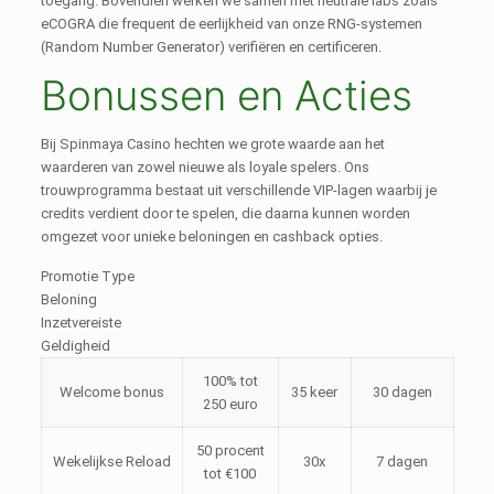
toegang. Bovendien werken we samen met neutrale labs zoals
eCOGRA die frequent de eerlijkheid van onze RNG-systemen
(Random Number Generator) verifiëren en certificeren.
Bonussen en Acties
Bij Spinmaya Casino hechten we grote waarde aan het
waarderen van zowel nieuwe als loyale spelers. Ons
trouwprogramma bestaat uit verschillende VIP-lagen waarbij je
credits verdient door te spelen, die daarna kunnen worden
omgezet voor unieke beloningen en cashback opties.
Promotie Type
Beloning
Inzetvereiste
Geldigheid
100% tot
Welcome bonus
35 keer
30 dagen
250 euro
50 procent
Wekelijkse Reload
30x
7 dagen
tot €100