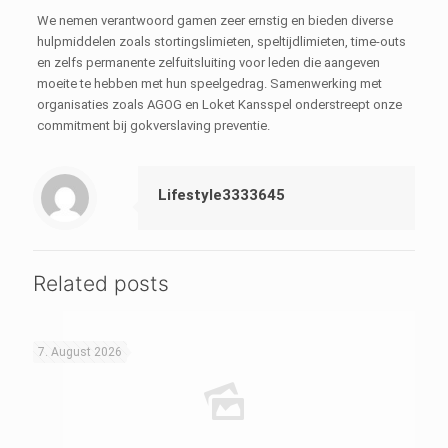
We nemen verantwoord gamen zeer ernstig en bieden diverse
hulpmiddelen zoals stortingslimieten, speltijdlimieten, time-outs
en zelfs permanente zelfuitsluiting voor leden die aangeven
moeite te hebben met hun speelgedrag. Samenwerking met
organisaties zoals AGOG en Loket Kansspel onderstreept onze
commitment bij gokverslaving preventie.
Lifestyle3333645
Related posts
7. August 2026