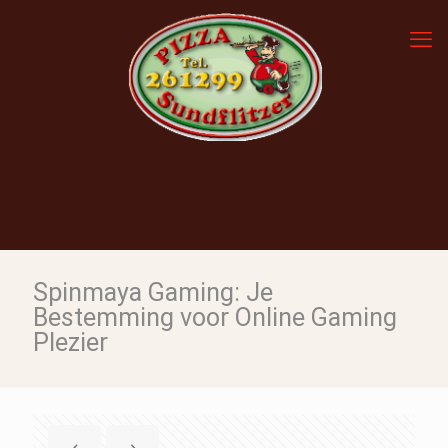
Spinmaya Gaming: Je
Bestemming voor Online Gaming
Plezier