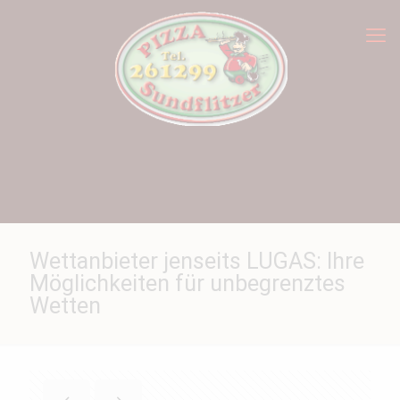
Wettanbieter jenseits LUGAS: Ihre
Möglichkeiten für unbegrenztes
Wetten