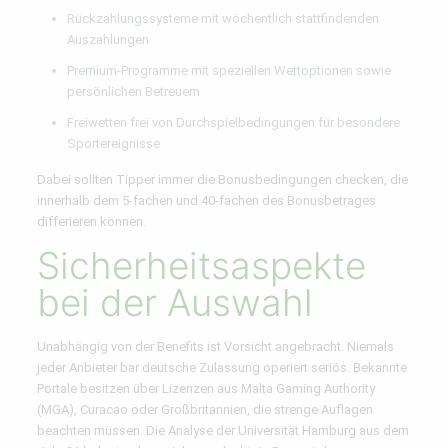
Rückzahlungssysteme mit wöchentlich stattfindenden
Auszahlungen
Premium-Programme mit speziellen Wettoptionen sowie
persönlichen Betreuern
Freiwetten frei von Durchspielbedingungen für besondere
Sportereignisse
Dabei sollten Tipper immer die Bonusbedingungen checken, die
innerhalb dem 5-fachen und 40-fachen des Bonusbetrages
differieren können.
Sicherheitsaspekte
bei der Auswahl
Unabhängig von der Benefits ist Vorsicht angebracht. Niemals
jeder Anbieter bar deutsche Zulassung operiert seriös. Bekannte
Portale besitzen über Lizenzen aus Malta Gaming Authority
(MGA), Curacao oder Großbritannien, die strenge Auflagen
beachten müssen. Die Analyse der Universität Hamburg aus dem