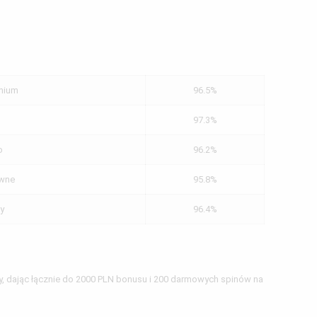
mium
96.5%
o
97.3%
o
96.2%
ywne
95.8%
y
96.4%
y, dając łącznie do 2000 PLN bonusu i 200 darmowych spinów na