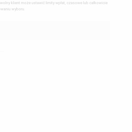
lny klient może ustawić limity wpłat, czasowe lub całkowicie
towaniu wyboru.