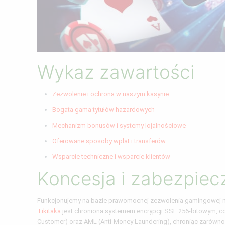
Wykaz zawartości
Zezwolenie i ochrona w naszym kasynie
Bogata gama tytułów hazardowych
Mechanizm bonusów i systemy lojalnościowe
Oferowane sposoby wpłat i transferów
Wsparcie techniczne i wsparcie klientów
Koncesja i zabezpiec
Funkcjonujemy na bazie prawomocnej zezwolenia gamingowej na
Tikitaka
jest chroniona systemem encrypcji SSL 256-bitowym, co
Customer) oraz AML (Anti-Money Laundering), chroniąc zarówno kl