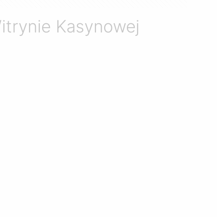
itrynie Kasynowej