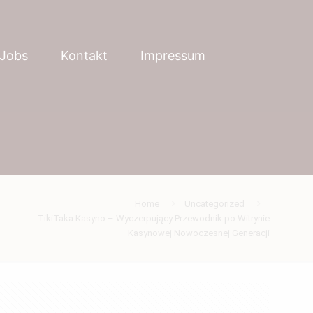
Jobs
Kontakt
Impressum
Home
Uncategorized
TikiTaka Kasyno – Wyczerpujący Przewodnik po Witrynie
Kasynowej Nowoczesnej Generacji