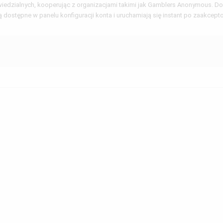
dzialnych, kooperując z organizacjami takimi jak Gamblers Anonymous. Dowo
 dostępne w panelu konfiguracji konta i uruchamiają się instant po zaakcep