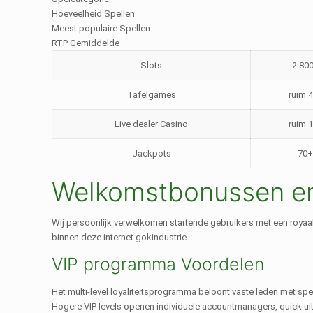
Hoeveelheid Spellen
Meest populaire Spellen
RTP Gemiddelde
Slots
2.80
Tafelgames
ruim 
Live dealer Casino
ruim 
Jackpots
70
Welkomstbonussen en
Wij persoonlijk verwelkomen startende gebruikers met een royaa
binnen deze internet gokindustrie.
VIP programma Voordelen
Het multi-level loyaliteitsprogramma beloont vaste leden met sp
Hogere VIP levels openen individuele accountmanagers, quick ui