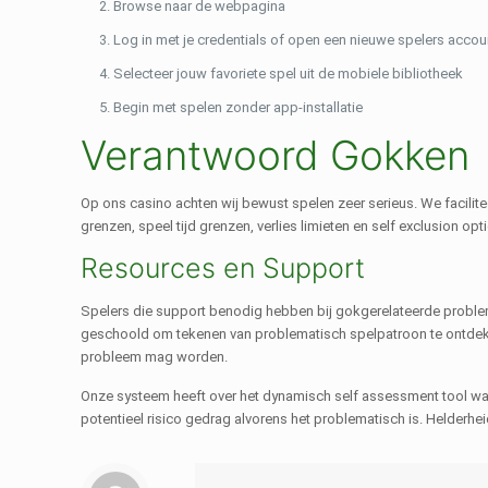
Browse naar de webpagina
Log in met je credentials of open een nieuwe spelers accou
Selecteer jouw favoriete spel uit de mobiele bibliotheek
Begin met spelen zonder app-installatie
Verantwoord Gokken
Op ons casino achten wij bewust spelen zeer serieus. We facilit
grenzen, speel tijd grenzen, verlies limieten en self exclusion opti
Resources en Support
Spelers die support benodig hebben bij gokgerelateerde problem
geschoold om tekenen van problematisch spelpatroon te ontdekk
probleem mag worden.
Onze systeem heeft over het dynamisch self assessment tool waa
potentieel risico gedrag alvorens het problematisch is. Helderhe