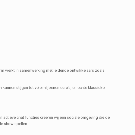
rm werkt in samenwerking met leidende ontwikkelaars zoals
kunnen stijgen tot vele miljoenen euro’s, en echte klassieke
n actieve chat functies creëren wij een sociale omgeving die de
nde show spellen.