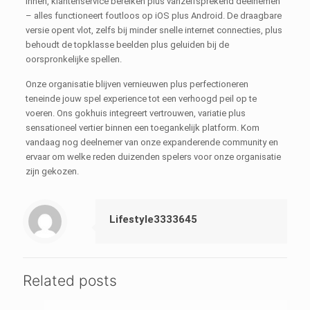
innen, klantenservice bereiken plus vanzelfsprekend deelnemen
– alles functioneert foutloos op iOS plus Android. De draagbare
versie opent vlot, zelfs bij minder snelle internet connecties, plus
behoudt de topklasse beelden plus geluiden bij de
oorspronkelijke spellen.
Onze organisatie blijven vernieuwen plus perfectioneren
teneinde jouw spel experience tot een verhoogd peil op te
voeren. Ons gokhuis integreert vertrouwen, variatie plus
sensationeel vertier binnen een toegankelijk platform. Kom
vandaag nog deelnemer van onze expanderende community en
ervaar om welke reden duizenden spelers voor onze organisatie
zijn gekozen.
Lifestyle3333645
Related posts