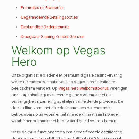
Promoties en Promoties
Gegarandeerde Betalingsopties
Deskundige Ondersteuning
Draagbaar Gaming Zonder Grenzen
Welkom op Vegas
Hero
Onze organisatie bieden één premium digitale casino-ervaring
welke de enorme sensatie van Las Vegas direct richting je
beeldscherm vervoert. Op
Vegas hero welkomstbonus
verenigen
onze organisatie geavanceerde game systemen met een
omvangrijke verzameling spelletjes van leidende providers. De
doelstelling vormt het elke deelnemer een beschermde,
betrouwbare plus vooral entertainende klimaat aan te bieden
waarbinnen vermaak met hoogwaardigheid voorop komen.
Onze gokhuis functioneert via een gecertificeerde certificering
door de vermaarde Malta Gaming Authority (MGA), één van uit