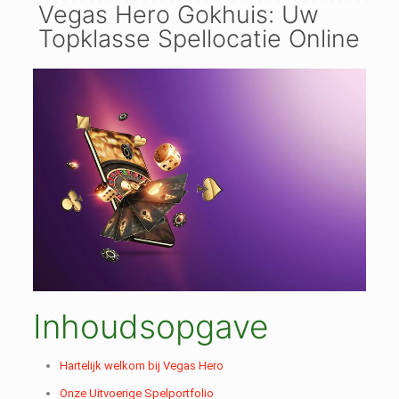
Vegas Hero Gokhuis: Uw
Topklasse Spellocatie Online
Inhoudsopgave
Hartelijk welkom bij Vegas Hero
Onze Uitvoerige Spelportfolio