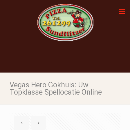
Vegas Hero Gokhuis: Uw
Topklasse Spellocatie Online